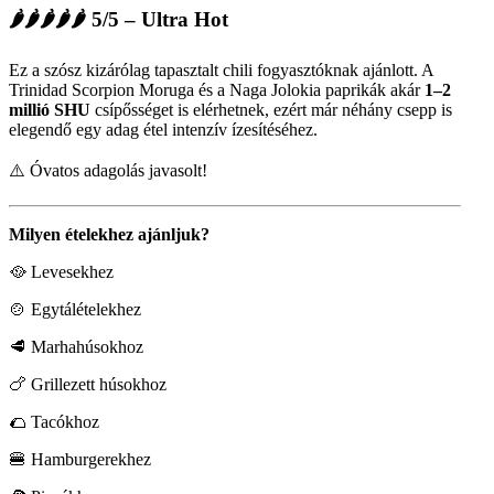
🌶🌶🌶🌶🌶 5/5 – Ultra Hot
Ez a szósz kizárólag tapasztalt chili fogyasztóknak ajánlott. A
Trinidad Scorpion Moruga és a Naga Jolokia paprikák akár
1–2
millió SHU
csípősséget is elérhetnek, ezért már néhány csepp is
elegendő egy adag étel intenzív ízesítéséhez.
⚠️ Óvatos adagolás javasolt!
Milyen ételekhez ajánljuk?
🥘 Levesekhez
🍲 Egytálételekhez
🥩 Marhahúsokhoz
🍗 Grillezett húsokhoz
🌮 Tacókhoz
🍔 Hamburgerekhez