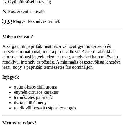
🍋 Gyümölcsösebb ízvilág
🥘 Fűszerként is kiváló
🇭🇺 Magyar kézműves termék
Milyen íze van?
A sárga chili paprikák miatt ez a változat gyümölcsösebb és
frissebb aromát kínál, mint a piros változat. Az első falatokban
citrusos, trópusi jegyek jelennek meg, amelyeket hamar követ a
rendkívül intenzív csípősség. A minimális összetevőlista lehetővé
teszi, hogy a paprikák természetes íze domináljon.
Ízjegyek
gyümölcsös chili aroma
enyhén citrusos karakter
természetes paprikaíz
tiszta chili élmény
rendkívül hosszú csípős lecsengés
Mennyire csípős?