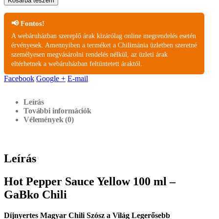
Kosárba teszem
📢 Fontos!
A webáruházban szereplő árak kizárólag online megrendelés esetén
érvényesek. Amennyiben a terméket a Chilimánia üzletben szeretné
személyesen megvásárolni rendelés nélkül, az üzleti árak
eltérhetnek a webáruházban feltüntetett áraktól.
Facebook
Google +
E-mail
Leírás
További információk
Vélemények (0)
Leírás
Hot Pepper Sauce Yellow 100 ml –
GaBko Chili
Díjnyertes Magyar Chili Szósz a Világ Legerősebb