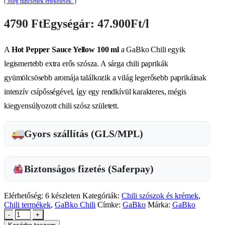
( Még nincsenek értékelések. )
4790
Ft
Egységár: 47.900Ft/l
A
Hot Pepper Sauce Yellow 100 ml
a GaBko Chili egyik
legismertebb extra erős szósza. A sárga chili paprikák
gyümölcsösebb aromája találkozik a világ legerősebb paprikáinak
intenzív csípősségével, így egy rendkívül karakteres, mégis
kiegyensúlyozott chili szósz született.
Gyors szállítás (GLS/MPL)
Biztonságos fizetés (Saferpay)
Elérhetőség:
6 készleten
Kategóriák:
Chili szószok és krémek
,
Chili termékek
,
GaBko Chili
Címke:
GaBko
Márka:
GaBko
-
+