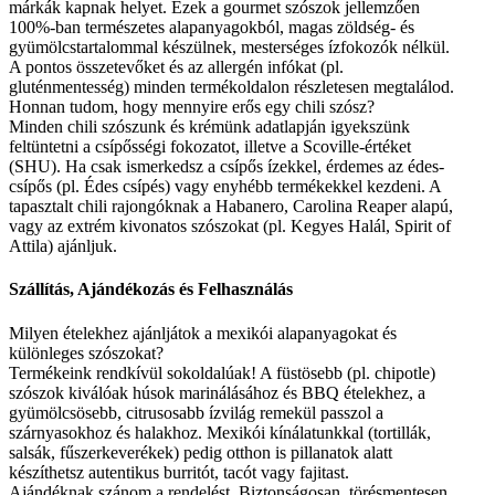
márkák kapnak helyet. Ezek a gourmet szószok jellemzően
100%-ban természetes alapanyagokból, magas zöldség- és
gyümölcstartalommal készülnek, mesterséges ízfokozók nélkül.
A pontos összetevőket és az allergén infókat (pl.
gluténmentesség) minden termékoldalon részletesen megtalálod.
Honnan tudom, hogy mennyire erős egy chili szósz?
Minden chili szószunk és krémünk adatlapján igyekszünk
feltüntetni a csípősségi fokozatot, illetve a Scoville-értéket
(SHU). Ha csak ismerkedsz a csípős ízekkel, érdemes az édes-
csípős (pl. Édes csípés) vagy enyhébb termékekkel kezdeni. A
tapasztalt chili rajongóknak a Habanero, Carolina Reaper alapú,
vagy az extrém kivonatos szószokat (pl. Kegyes Halál, Spirit of
Attila) ajánljuk.
Szállítás, Ajándékozás és Felhasználás
Milyen ételekhez ajánljátok a mexikói alapanyagokat és
különleges szószokat?
Termékeink rendkívül sokoldalúak! A füstösebb (pl. chipotle)
szószok kiválóak húsok marinálásához és BBQ ételekhez, a
gyümölcsösebb, citrusosabb ízvilág remekül passzol a
szárnyasokhoz és halakhoz. Mexikói kínálatunkkal (tortillák,
salsák, fűszerkeverékek) pedig otthon is pillanatok alatt
készíthetsz autentikus burritót, tacót vagy fajitast.
Ajándéknak szánom a rendelést. Biztonságosan, törésmentesen