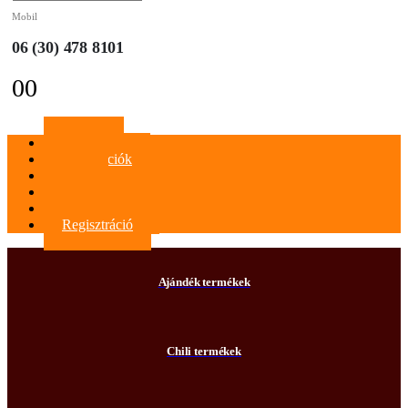
Mobil
06 (30) 478 8101
0
0
Főoldal
Információk
Blog
Kapcsolat
Bejelentkezés
Regisztráció
Ajándék termékek
Chili termékek