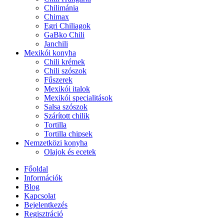
Chilimánia
Chimax
Egri Chiliagok
GaBko Chili
Janchili
Mexikói konyha
Chili krémek
Chili szószok
Fűszerek
Mexikói italok
Mexikói specialitások
Salsa szószok
Szárított chilik
Tortilla
Tortilla chipsek
Nemzetközi konyha
Olajok és ecetek
Főoldal
Információk
Blog
Kapcsolat
Bejelentkezés
Regisztráció