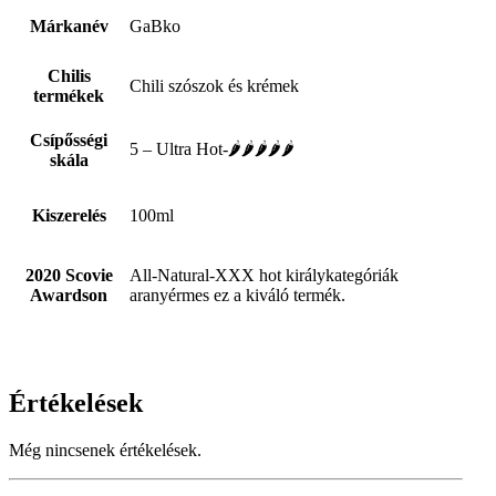
Márkanév
GaBko
Chilis
Chili szószok és krémek
termékek
Csípősségi
5 – Ultra Hot-🌶🌶🌶🌶🌶
skála
Kiszerelés
100ml
2020 Scovie
All-Natural-XXX hot királykategóriák
Awardson
aranyérmes ez a kiváló termék.
Értékelések
Még nincsenek értékelések.