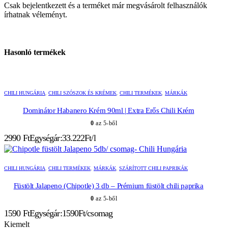
Csak bejelentkezett és a terméket már megvásárolt felhasználók
írhatnak véleményt.
Hasonló termékek
CHILI HUNGÁRIA
,
CHILI SZÓSZOK ÉS KRÉMEK
,
CHILI TERMÉKEK
,
MÁRKÁK
Dominátor Habanero Krém 90ml | Extra Erős Chili Krém
0
az 5-ből
2990
Ft
Egységár:33.222Ft/l
CHILI HUNGÁRIA
,
CHILI TERMÉKEK
,
MÁRKÁK
,
SZÁRÍTOTT CHILI PAPRIKÁK
Füstölt Jalapeno (Chipotle) 3 db – Prémium füstölt chili paprika
0
az 5-ből
1590
Ft
Egységár:1590Ft/csomag
Kiemelt