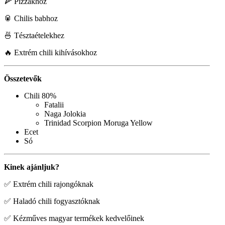
🍕 Pizzákhoz
🥫 Chilis babhoz
🍜 Tésztaételekhez
🔥 Extrém chili kihívásokhoz
Összetevők
Chili 80%
Fatalii
Naga Jolokia
Trinidad Scorpion Moruga Yellow
Ecet
Só
Kinek ajánljuk?
✅ Extrém chili rajongóknak
✅ Haladó chili fogyasztóknak
✅ Kézműves magyar termékek kedvelőinek