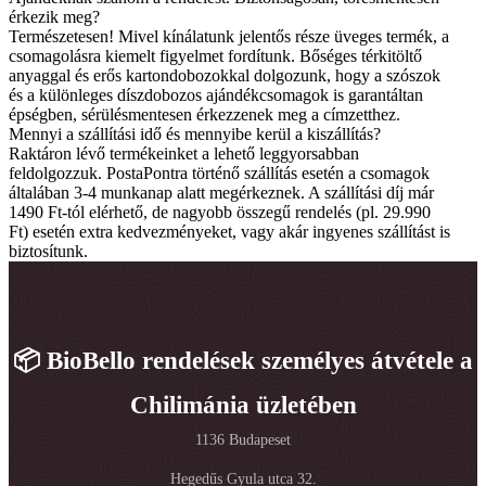
érkezik meg?
Természetesen! Mivel kínálatunk jelentős része üveges termék, a
csomagolásra kiemelt figyelmet fordítunk. Bőséges térkitöltő
anyaggal és erős kartondobozokkal dolgozunk, hogy a szószok
és a különleges díszdobozos ajándékcsomagok is garantáltan
épségben, sérülésmentesen érkezzenek meg a címzetthez.
Mennyi a szállítási idő és mennyibe kerül a kiszállítás?
Raktáron lévő termékeinket a lehető leggyorsabban
feldolgozzuk. PostaPontra történő szállítás esetén a csomagok
általában 3-4 munkanap alatt megérkeznek. A szállítási díj már
1490 Ft-tól elérhető, de nagyobb összegű rendelés (pl. 29.990
Ft) esetén extra kedvezményeket, vagy akár ingyenes szállítást is
biztosítunk.
📦 BioBello rendelések személyes átvétele a
Chilimánia üzletében
1136 Budapeset
Hegedűs Gyula utca 32.