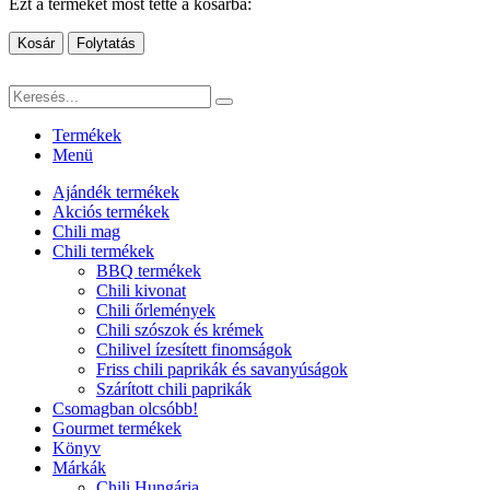
Ezt a terméket most tette a kosárba:
Kosár
Folytatás
Termékek
Menü
Ajándék termékek
Akciós termékek
Chili mag
Chili termékek
BBQ termékek
Chili kivonat
Chili őrlemények
Chili szószok és krémek
Chilivel ízesített finomságok
Friss chili paprikák és savanyúságok
Szárított chili paprikák
Csomagban olcsóbb!
Gourmet termékek
Könyv
Márkák
Chili Hungária