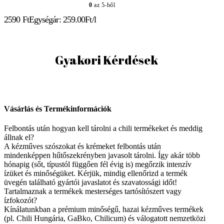
0
az 5-ből
2590
Ft
Egységár: 259.00Ft/l
Gyakori Kérdések
Vásárlás és Termékinformációk
Felbontás után hogyan kell tárolni a chili termékeket és meddig
állnak el?
A kézműves szószokat és krémeket felbontás után
mindenképpen hűtőszekrényben javasolt tárolni. Így akár több
hónapig (sőt, típustól függően fél évig is) megőrzik intenzív
ízüket és minőségüket. Kérjük, mindig ellenőrizd a termék
üvegén található gyártói javaslatot és szavatossági időt!
Tartalmaznak a termékek mesterséges tartósítószert vagy
ízfokozót?
Kínálatunkban a prémium minőségű, hazai kézműves termékek
(pl. Chili Hungária, GaBko, Chilicum) és válogatott nemzetközi