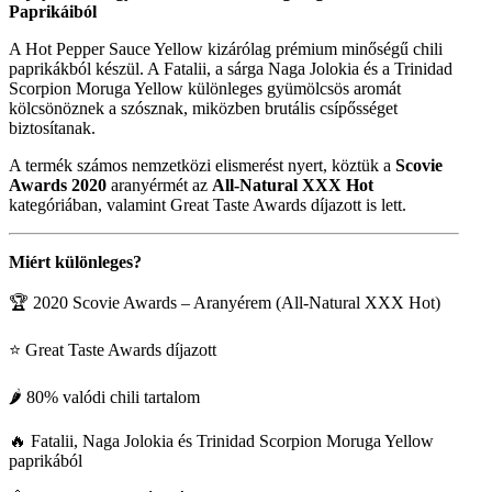
Paprikáiból
A Hot Pepper Sauce Yellow kizárólag prémium minőségű chili
paprikákból készül. A Fatalii, a sárga Naga Jolokia és a Trinidad
Scorpion Moruga Yellow különleges gyümölcsös aromát
kölcsönöznek a szósznak, miközben brutális csípősséget
biztosítanak.
A termék számos nemzetközi elismerést nyert, köztük a
Scovie
Awards 2020
aranyérmét az
All-Natural XXX Hot
kategóriában, valamint Great Taste Awards díjazott is lett.
Miért különleges?
🏆 2020 Scovie Awards – Aranyérem (All-Natural XXX Hot)
⭐ Great Taste Awards díjazott
🌶 80% valódi chili tartalom
🔥 Fatalii, Naga Jolokia és Trinidad Scorpion Moruga Yellow
paprikából