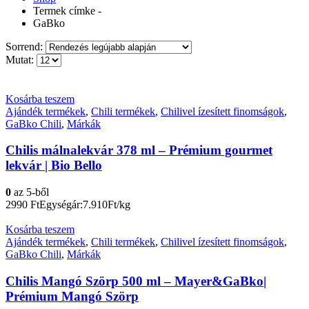
Termek címke -
GaBko
Sorrend:
Mutat:
Kosárba teszem
Ajándék termékek
,
Chili termékek
,
Chilivel ízesített finomságok
,
GaBko Chili
,
Márkák
Chilis málnalekvár 378 ml – Prémium gourmet
lekvár | Bio Bello
0
az 5-ből
2990
Ft
Egységár:7.910Ft/kg
Kosárba teszem
Ajándék termékek
,
Chili termékek
,
Chilivel ízesített finomságok
,
GaBko Chili
,
Márkák
Chilis Mangó Szörp 500 ml – Mayer&GaBko|
Prémium Mangó Szörp