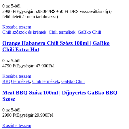
0
az 5-ből
2990
Ft
Egységár:5.980Ft/l♻️ +50 Ft DRS visszaváltási díj (a
feltüntetett ár nem tartalmazza)
Kosárba teszem
Chili szószok és krémek
,
Chili termékek
,
GaBko Chili
Orange Habanero Chili Szósz 100ml | GaBko
Chili Extra Hot
0
az 5-ből
4790
Ft
Egységár: 47.900Ft/l
Kosárba teszem
BBQ termékek
,
Chili termékek
,
GaBko Chili
Meat BBQ Szósz 100ml | Díjnyertes GaBko BBQ
Szósz
0
az 5-ből
2990
Ft
Egységár:29.900Ft/l
Kosárba teszem