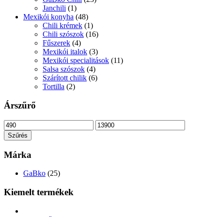
Janchili
(1)
Mexikói konyha
(48)
Chili krémek
(1)
Chili szószok
(16)
Fűszerek
(4)
Mexikói italok
(3)
Mexikói specialitások
(11)
Salsa szószok
(4)
Szárított chilik
(6)
Tortilla
(2)
Árszűrő
Min
Max
ár
ár
Szűrés
Márka
GaBko
(25)
Kiemelt termékek