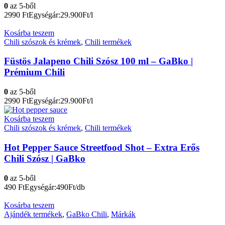
0
az 5-ből
2990
Ft
Egységár:29.900Ft/l
Kosárba teszem
Chili szószok és krémek
,
Chili termékek
Füstös Jalapeno Chili Szósz 100 ml – GaBko |
Prémium Chili
0
az 5-ből
2990
Ft
Egységár:29.900Ft/l
Kosárba teszem
Chili szószok és krémek
,
Chili termékek
Hot Pepper Sauce Streetfood Shot – Extra Erős
Chili Szósz | GaBko
0
az 5-ből
490
Ft
Egységár:490Ft/db
Kosárba teszem
Ajándék termékek
,
GaBko Chili
,
Márkák