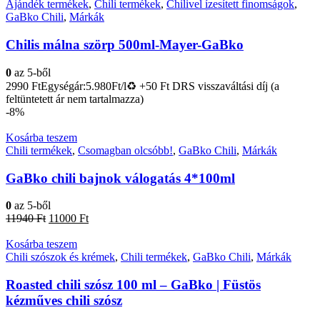
Ajándék termékek
,
Chili termékek
,
Chilivel ízesített finomságok
,
GaBko Chili
,
Márkák
Chilis málna szörp 500ml-Mayer-GaBko
0
az 5-ből
2990
Ft
Egységár:5.980Ft/l♻️ +50 Ft DRS visszaváltási díj (a
feltüntetett ár nem tartalmazza)
-8%
Kosárba teszem
Chili termékek
,
Csomagban olcsóbb!
,
GaBko Chili
,
Márkák
GaBko chili bajnok válogatás 4*100ml
0
az 5-ből
Original
Current
11940
Ft
11000
Ft
price
price
was:
is:
Kosárba teszem
11940 Ft.
11000 Ft.
Chili szószok és krémek
,
Chili termékek
,
GaBko Chili
,
Márkák
Roasted chili szósz 100 ml – GaBko | Füstös
kézműves chili szósz