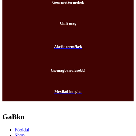
Gourmet termékek
Chili mag
Akciós termékek
Csomagban olcsóbb!
Mexikói konyha
GaBko
Főoldal
Shop