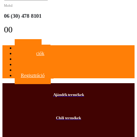
Mobil
06 (30) 478 8101
0
0
Főoldal
Információk
Blog
Kapcsolat
Bejelentkezés
Regisztráció
Ajándék termékek
Chili termékek