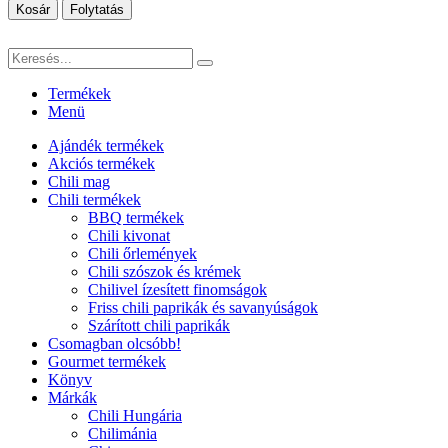
Kosár
Folytatás
Termékek
Menü
Ajándék termékek
Akciós termékek
Chili mag
Chili termékek
BBQ termékek
Chili kivonat
Chili őrlemények
Chili szószok és krémek
Chilivel ízesített finomságok
Friss chili paprikák és savanyúságok
Szárított chili paprikák
Csomagban olcsóbb!
Gourmet termékek
Könyv
Márkák
Chili Hungária
Chilimánia