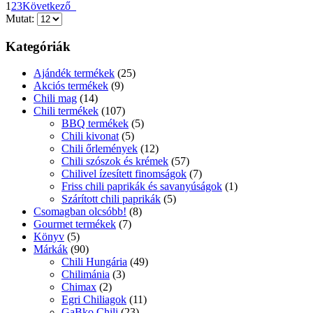
1
2
3
Következő
Mutat:
Kategóriák
Ajándék termékek
(25)
Akciós termékek
(9)
Chili mag
(14)
Chili termékek
(107)
BBQ termékek
(5)
Chili kivonat
(5)
Chili őrlemények
(12)
Chili szószok és krémek
(57)
Chilivel ízesített finomságok
(7)
Friss chili paprikák és savanyúságok
(1)
Szárított chili paprikák
(5)
Csomagban olcsóbb!
(8)
Gourmet termékek
(7)
Könyv
(5)
Márkák
(90)
Chili Hungária
(49)
Chilimánia
(3)
Chimax
(2)
Egri Chiliagok
(11)
GaBko Chili
(23)