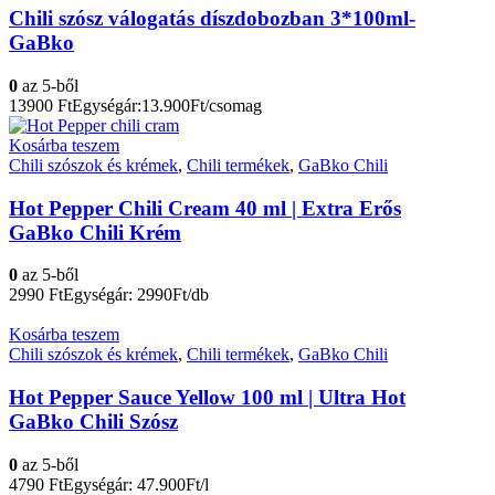
Chili szósz válogatás díszdobozban 3*100ml-
GaBko
0
az 5-ből
13900
Ft
Egységár:13.900Ft/csomag
Kosárba teszem
Chili szószok és krémek
,
Chili termékek
,
GaBko Chili
Hot Pepper Chili Cream 40 ml | Extra Erős
GaBko Chili Krém
0
az 5-ből
2990
Ft
Egységár: 2990Ft/db
Kosárba teszem
Chili szószok és krémek
,
Chili termékek
,
GaBko Chili
Hot Pepper Sauce Yellow 100 ml | Ultra Hot
GaBko Chili Szósz
0
az 5-ből
4790
Ft
Egységár: 47.900Ft/l