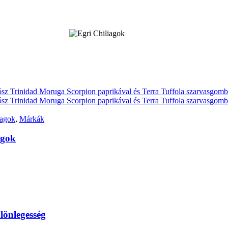
iagok
,
Márkák
agok
lönlegesség