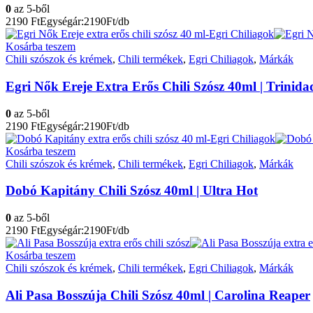
0
az 5-ből
2190
Ft
Egységár:2190Ft/db
Kosárba teszem
Chili szószok és krémek
,
Chili termékek
,
Egri Chiliagok
,
Márkák
Egri Nők Ereje Extra Erős Chili Szósz 40ml | Trinida
0
az 5-ből
2190
Ft
Egységár:2190Ft/db
Kosárba teszem
Chili szószok és krémek
,
Chili termékek
,
Egri Chiliagok
,
Márkák
Dobó Kapitány Chili Szósz 40ml | Ultra Hot
0
az 5-ből
2190
Ft
Egységár:2190Ft/db
Kosárba teszem
Chili szószok és krémek
,
Chili termékek
,
Egri Chiliagok
,
Márkák
Ali Pasa Bosszúja Chili Szósz 40ml | Carolina Reaper