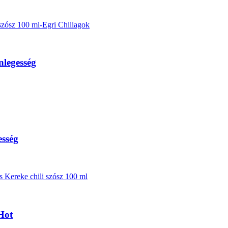
nlegesség
esség
Hot