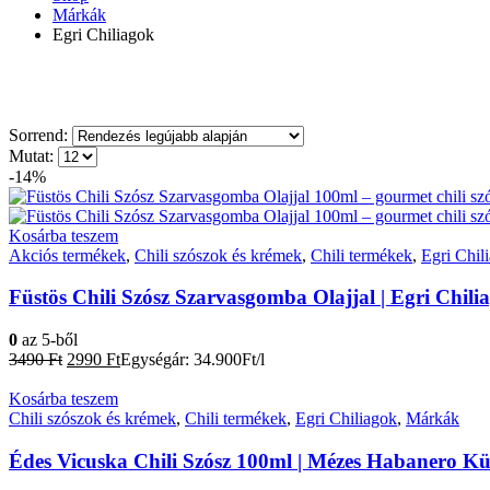
Márkák
Egri Chiliagok
Sorrend:
Mutat:
-14%
Kosárba teszem
Akciós termékek
,
Chili szószok és krémek
,
Chili termékek
,
Egri Chil
Füstös Chili Szósz Szarvasgomba Olajjal | Egri Chili
0
az 5-ből
Original
Current
3490
Ft
2990
Ft
Egységár: 34.900Ft/l
price
price
was:
is:
Kosárba teszem
3490 Ft.
2990 Ft.
Chili szószok és krémek
,
Chili termékek
,
Egri Chiliagok
,
Márkák
Édes Vicuska Chili Szósz 100ml | Mézes Habanero Kü