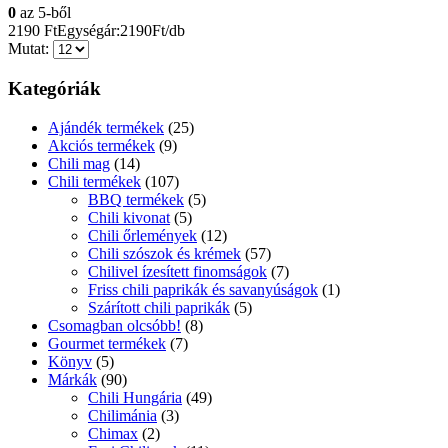
0
az 5-ből
2190
Ft
Egységár:2190Ft/db
Mutat:
Kategóriák
Ajándék termékek
(25)
Akciós termékek
(9)
Chili mag
(14)
Chili termékek
(107)
BBQ termékek
(5)
Chili kivonat
(5)
Chili őrlemények
(12)
Chili szószok és krémek
(57)
Chilivel ízesített finomságok
(7)
Friss chili paprikák és savanyúságok
(1)
Szárított chili paprikák
(5)
Csomagban olcsóbb!
(8)
Gourmet termékek
(7)
Könyv
(5)
Márkák
(90)
Chili Hungária
(49)
Chilimánia
(3)
Chimax
(2)