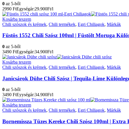
0
az 5-ből
2990
Ft
Egységár:29.900Ft/l
Kosárba teszem
Chili szószok és krémek
,
Chili termékek
,
Egri Chiliagok
,
Márkák
Füstös 1552 Chili Szósz 100ml | Füstölt Moruga Külö
0
az 5-ből
3490
Ft
Egységár:34.900Ft/l
Kosárba teszem
Chili szószok és krémek
,
Chili termékek
,
Egri Chiliagok
,
Márkák
Janicsárok Dühe Chili Szósz | Tequila-Lime Különleg
0
az 5-ből
3490
Ft
Eyységár:34.900Ft/l
Kosárba teszem
Chili szószok és krémek
,
Chili termékek
,
Egri Chiliagok
,
Márkák
Bornemissza Tüzes Kereke Chili Szósz 100ml | Extra 