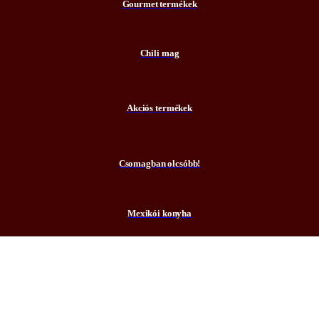
Gourmet termékek
Chili mag
Akciós termékek
Csomagban olcsóbb!
Mexikói konyha