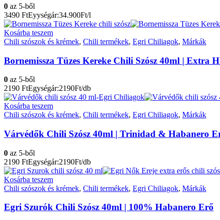
0
az 5-ből
3490
Ft
Eyységár:34.900Ft/l
Kosárba teszem
Chili szószok és krémek
,
Chili termékek
,
Egri Chiliagok
,
Márkák
Bornemissza Tüzes Kereke Chili Szósz 40ml | Extra H
0
az 5-ből
2190
Ft
Egységár:2190Ft/db
Kosárba teszem
Chili szószok és krémek
,
Chili termékek
,
Egri Chiliagok
,
Márkák
Várvédők Chili Szósz 40ml | Trinidad & Habanero E
0
az 5-ből
2190
Ft
Egységár:2190Ft/db
Kosárba teszem
Chili szószok és krémek
,
Chili termékek
,
Egri Chiliagok
,
Márkák
Egri Szurók Chili Szósz 40ml | 100% Habanero Erő