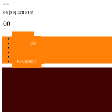
Mobil
06 (30) 478 8101
0
0
Főoldal
Információk
Blog
Kapcsolat
Bejelentkezés
Regisztráció