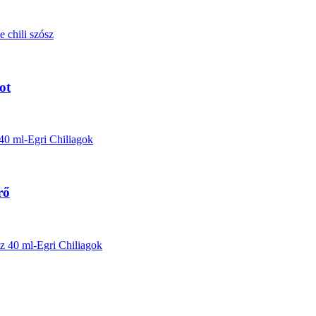
ot
rő