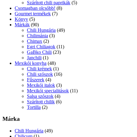
Szárított chili paprikák
(5)
Csomagban olcsóbb!
(8)
Gourmet termékek
(7)
Könyv
(5)
Márkák
(90)
Chili Hungária
(49)
Chilimánia
(3)
Chimax
(2)
Egri Chiliagok
(11)
GaBko Chili
(23)
Janchili
(1)
Mexikói konyha
(48)
Chili krémek
(1)
Chili szószok
(16)
Fűszerek
(4)
Mexikói italok
(3)
Mexikói specialitások
(11)
Salsa szószok
(4)
Szárított chilik
(6)
Tortilla
(2)
Márka
Chili Hungária
(49)
Chilicum
(1)