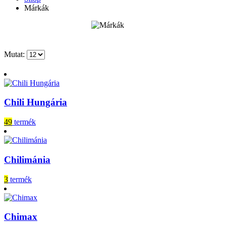
Márkák
Mutat:
Chili Hungária
49
termék
Chilimánia
3
termék
Chimax