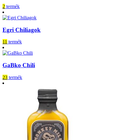
2
termék
Egri Chiliagok
11
termék
GaBko Chili
23
termék