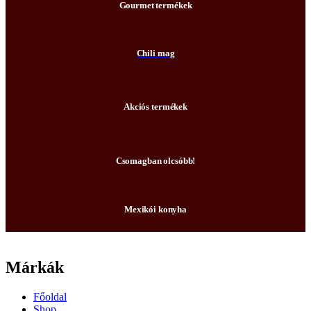
Gourmet termékek
Chili mag
Akciós termékek
Csomagban olcsóbb!
Mexikói konyha
Márkák
Főoldal
Shop