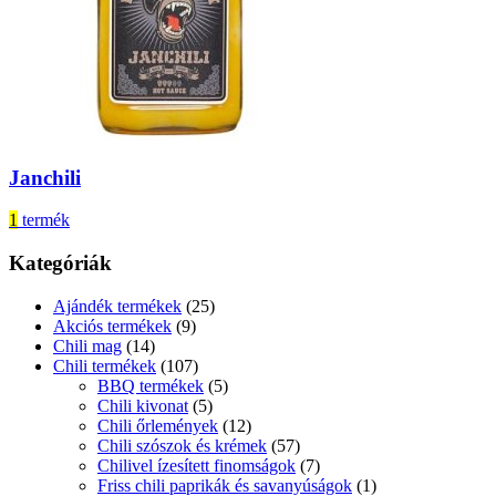
Janchili
1
termék
Kategóriák
Ajándék termékek
(25)
Akciós termékek
(9)
Chili mag
(14)
Chili termékek
(107)
BBQ termékek
(5)
Chili kivonat
(5)
Chili őrlemények
(12)
Chili szószok és krémek
(57)
Chilivel ízesített finomságok
(7)
Friss chili paprikák és savanyúságok
(1)