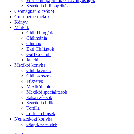
Friss chili paprikák és savanyúságok
Szárított chili paprikák
Csomagban olcsóbb!
Gourmet termékek
Könyv
Márkák
Chili Hungária
Chilimánia
Chimax
Egri Chiliagok
GaBko Chili
Janchili
Mexikói konyha
Chili krémek
Chili szószok
Fűszerek
Mexikói italok
Mexikói specialitások
Salsa szószok
Szárított chilik
Tortilla
Tortilla chipsek
Nemzetközi konyha
Olajok és ecetek