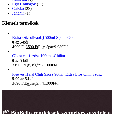
Egri Chiliagok
(11)
GaBko
(23)
Janchili
(1)
Kiemelt termékek
Extra szűz olivaolaj 500ml-Sparta Gold
0
az 5-ből
Original
Current
4990
Ft
3590
Ft
Egységár:9.980Ft/l
price
price
was:
is:
Ghost chili szósz 100 ml -Chilimánia
4990 Ft.
3590 Ft.
0
az 5-ből
3190
Ft
Egységár:31.900Ft/l
Kegyes Halál Chili Szósz 90ml | Extra Erős Chili Szósz
5.00
az 5-ből
3690
Ft
Egységár: 41.000Ft/l
📦 BioBello rendelések személyes átvétele a