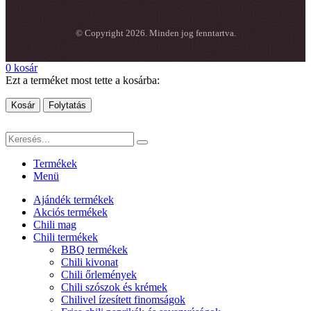
© Copyright 2026. Minden jog fenntartva.
0
kosár
Ezt a terméket most tette a kosárba:
Kosár
Folytatás
Termékek
Menü
Ajándék termékek
Akciós termékek
Chili mag
Chili termékek
BBQ termékek
Chili kivonat
Chili őrlemények
Chili szószok és krémek
Chilivel ízesített finomságok