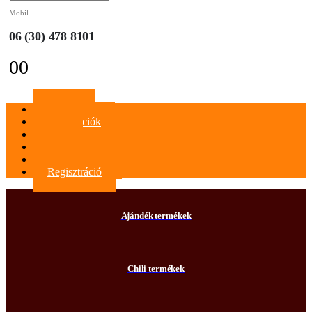
Mobil
06 (30) 478 8101
0
0
Főoldal
Információk
Blog
Kapcsolat
Bejelentkezés
Regisztráció
Ajándék termékek
Chili termékek