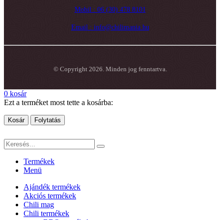
Mobil : 06 (30) 478 8101
Email : info@chilimania.hu
© Copyright 2026. Minden jog fenntartva.
0
kosár
Ezt a terméket most tette a kosárba:
Kosár
Folytatás
Termékek
Menü
Ajándék termékek
Akciós termékek
Chili mag
Chili termékek