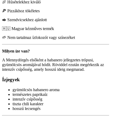
🍖 Húsételekhez kiváló
🍕 Pizzákhoz tökéletes
🥪 Szendvicsekhez ajánlott
🇭🇺 Magyar kézműves termék
🌱 Nem tartalmaz ízfokozót vagy színezéket
Milyen íze van?
A Mennydörgés elsőként a habanero jellegzetes trópusi,
gyümölcsös aromájával hódít. Röviddel ezután megérkezik az
intenzív csípősség, amely hosszú ideig megmarad.
Ízjegyek
gyümölcsös habanero aroma
természetes paprikaíz
intenzív csípősség
tiszta chili karakter
hosszú lecsengés