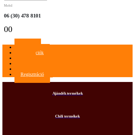
Mobil
06 (30) 478 8101
0
0
Főoldal
Információk
Blog
Kapcsolat
Bejelentkezés
Regisztráció
Ajándék termékek
Chili termékek