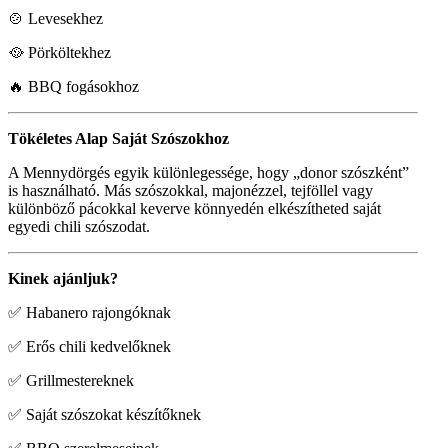
🍲 Levesekhez
🥘 Pörköltekhez
🔥 BBQ fogásokhoz
Tökéletes Alap Saját Szószokhoz
A Mennydörgés egyik különlegessége, hogy „donor szószként”
is használható. Más szószokkal, majonézzel, tejföllel vagy
különböző pácokkal keverve könnyedén elkészítheted saját
egyedi chili szószodat.
Kinek ajánljuk?
✅ Habanero rajongóknak
✅ Erős chili kedvelőknek
✅ Grillmestereknek
✅ Saját szószokat készítőknek