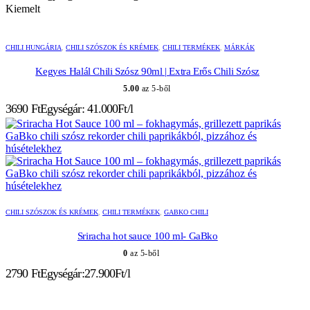
Kiemelt
CHILI HUNGÁRIA
,
CHILI SZÓSZOK ÉS KRÉMEK
,
CHILI TERMÉKEK
,
MÁRKÁK
Kegyes Halál Chili Szósz 90ml | Extra Erős Chili Szósz
5.00
az 5-ből
3690
Ft
Egységár: 41.000Ft/l
CHILI SZÓSZOK ÉS KRÉMEK
,
CHILI TERMÉKEK
,
GABKO CHILI
Sriracha hot sauce 100 ml- GaBko
0
az 5-ből
2790
Ft
Egységár:27.900Ft/l