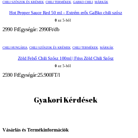
CHILI SZÓSZOK ÉS KRÉMEK
,
CHILI TERMÉKEK
,
GABKO CHILI
,
MÁRKÁK
Hot Pepper Sauce Red 50 ml – Extrém erős GaBko chili szósz
0
az 5-ből
2990
Ft
Egységár: 2990Ft/db
CHILI HUNGÁRIA
,
CHILI SZÓSZOK ÉS KRÉMEK
,
CHILI TERMÉKEK
,
MÁRKÁK
Zöld Felső Chili Szósz 100ml | Friss Zöld Chili Szósz
0
az 5-ből
2590
Ft
Egységár:25.900FT/l
Gyakori Kérdések
Vásárlás és Termékinformációk