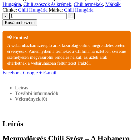
Hungária
,
Chili szószok és krémek
,
Chili termékek
,
Márkák
Címke:
Chili Hungária
Márka:
Chili Hungária
-
+
Kosárba teszem
📢 Fontos!
A webáruházban szereplő árak kizárólag online megrendelés esetén
érvényesek. Amennyiben a terméket a Chilimánia üzletben szeretné
személyesen megvásárolni rendelés nélkül, az üzleti árak
eltérhetnek a webáruházban feltüntetett áraktól.
Facebook
Google +
E-mail
Leírás
További információk
Vélemények (0)
Leírás
Mennydörgés Chili Szósz – A Habanero