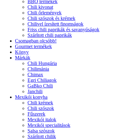
BBQ termékek
Chili kivonat
Chili őrlemények
Chili szószok és krémek
Chilivel ízesített finomságok
Friss chili paprikák és savanyúságok
Szárított chili paprikák
Csomagban olcsóbb!
Gourmet termékek
Könyv
Márkák
Chili Hungária
Chilimánia
Chimax
Egri Chiliagok
GaBko Chili
Janchili
Mexikói konyha
Chili krémek
Chili szószok
Fűszerek
Mexikói italok
Mexikói specialitások
Salsa szószok
Szárított chilik