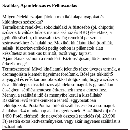
Szállítás, Ajándékozás és Felhasználás
Milyen ételekhez ajánljátok a mexikói alapanyagokat és
különleges szószokat?
Termékeink rendkívül sokoldalúak! A füstösebb (pl. chipotle)
szószok kiválóak húsok marinálásához és BBQ ételekhez, a
gyümölcsösebb, citrusosabb ízvilág remekül passzol a
szárnyasokhoz és halakhoz. Mexikói kínálatunkkal (tortillák,
salsák, fűszerkeverékek) pedig otthon is pillanatok alatt
készíthetsz autentikus burritót, tacót vagy fajitast.
Ajándéknak szánom a rendelést. Biztonságosan, törésmentesen
érkezik meg?
Természetesen! Mivel kínálatunk jelentős része üveges termék, a
csomagolásra kiemelt figyelmet fordítunk. Bőséges térkitöltő
anyaggal és erős kartondobozokkal dolgozunk, hogy a szószok
és a különleges díszdobozos ajándékcsomagok is garantáltan
épségben, sérülésmentesen érkezzenek meg a címzetthez.
Mennyi a szállítási idő és mennyibe kerül a kiszállítás?
Raktáron lévő termékeinket a lehető leggyorsabban
feldolgozzuk. PostaPontra történő szállítás esetén a csomagok
általában 3-4 munkanap alatt megérkeznek. A szállítási díj már
1490 Ft-tól elérhető, de nagyobb összegű rendelés (pl. 29.990
Ft) esetén extra kedvezményeket, vagy akár ingyenes szállítást is
biztosítunk.