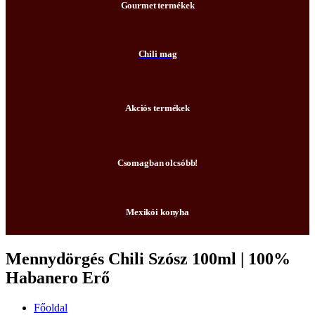
Gourmet termékek
Chili mag
Akciós termékek
Csomagban olcsóbb!
Mexikói konyha
Mennydörgés Chili Szósz 100ml | 100%
Habanero Erő
Főoldal