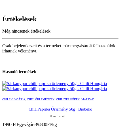
Értékelések
Még nincsenek értékelések.
Csak bejelentkezett és a terméket már megvásárolt felhasználók
írhatnak véleményt.
Hasonló termékek
CHILI HUNGÁRIA
,
CHILI ŐRLEMÉNYEK
,
CHILI TERMÉKEK
,
MÁRKÁK
Chili Paprika Őrlemény 50g | Biobello
0
az 5-ből
1990
Ft
Egységár:39.800Ft/kg