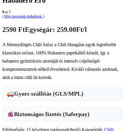
Habanero Erő
0
az 5
( Még nincsenek értékelések. )
2590
Ft
Egységár: 259.00Ft/l
A Mennydörgés Chili Szósz a Chili Hungária egyik legerősebb
klasszikus szósza. 100% Habanero paprikából készül, így a
habanero gyümölcsös aromáját és intenzív csípősségét
kompromisszumok nélkül élvezheted. Kiváló választás azoknak,
akik a tiszta chili ízt keresik.
Gyors szállítás (GLS/MPL)
Biztonságos fizetés (Saferpay)
Elérhetőség:
15 készleten (utánrendelhető)
Kategóriák:
Chili