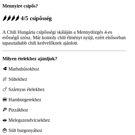
Mennyire csípős?
🌶🌶🌶🌶 4/5 csípősség
A Chili Hungária csípősségi skáláján a Mennydörgés 4-es
erősségű szósz. Már komoly chili élményt nyújt, ezért elsősorban
tapasztaltabb chili kedvelőknek ajánlott.
Milyen ételekhez ajánljuk?
🥩 Marhahúsokhoz
🍖 Sültekhez
🍗 Szárnyas ételekhez
🍔 Hamburgerekhez
🍕 Pizzákhoz
🥪 Melegszendvicsekhez
🍟 Sült burgonyához