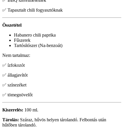
✅ BBQ szerelmeseinek
✅ Tapasztalt chili fogyasztóknak
Összetétel
Habanero chili paprika
Fűszerek
Tartósítószer (Na-benzoát)
Nem tartalmaz:
✅ ízfokozót
✅ állagjavítót
✅ színezéket
✅ tömegnövelőt
Kiszerelés:
100 ml.
Tárolás:
Száraz, hűvös helyen tárolandó. Felbontás után
hűtőben tárolandó.