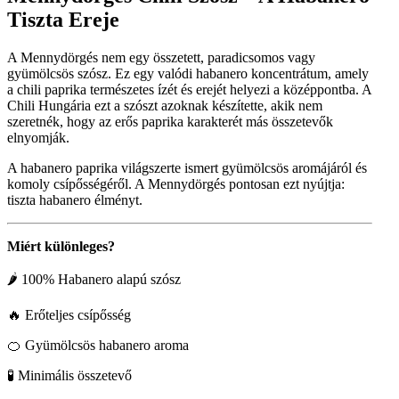
Tiszta Ereje
A Mennydörgés nem egy összetett, paradicsomos vagy
gyümölcsös szósz. Ez egy valódi habanero koncentrátum, amely
a chili paprika természetes ízét és erejét helyezi a középpontba. A
Chili Hungária ezt a szószt azoknak készítette, akik nem
szeretnék, hogy az erős paprika karakterét más összetevők
elnyomják.
A habanero paprika világszerte ismert gyümölcsös aromájáról és
komoly csípősségéről. A Mennydörgés pontosan ezt nyújtja:
tiszta habanero élményt.
Miért különleges?
🌶 100% Habanero alapú szósz
🔥 Erőteljes csípősség
🍊 Gyümölcsös habanero aroma
🧪 Minimális összetevő