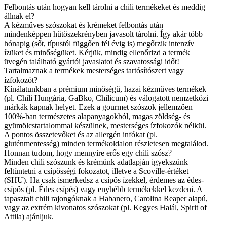
Felbontás után hogyan kell tárolni a chili termékeket és meddig
állnak el?
A kézműves szószokat és krémeket felbontás után
mindenképpen hűtőszekrényben javasolt tárolni. Így akár több
hónapig (sőt, típustól függően fél évig is) megőrzik intenzív
ízüket és minőségüket. Kérjük, mindig ellenőrizd a termék
üvegén található gyártói javaslatot és szavatossági időt!
Tartalmaznak a termékek mesterséges tartósítószert vagy
ízfokozót?
Kínálatunkban a prémium minőségű, hazai kézműves termékek
(pl. Chili Hungária, GaBko, Chilicum) és válogatott nemzetközi
márkák kapnak helyet. Ezek a gourmet szószok jellemzően
100%-ban természetes alapanyagokból, magas zöldség- és
gyümölcstartalommal készülnek, mesterséges ízfokozók nélkül.
A pontos összetevőket és az allergén infókat (pl.
gluténmentesség) minden termékoldalon részletesen megtalálod.
Honnan tudom, hogy mennyire erős egy chili szósz?
Minden chili szószunk és krémünk adatlapján igyekszünk
feltüntetni a csípősségi fokozatot, illetve a Scoville-értéket
(SHU). Ha csak ismerkedsz a csípős ízekkel, érdemes az édes-
csípős (pl. Édes csípés) vagy enyhébb termékekkel kezdeni. A
tapasztalt chili rajongóknak a Habanero, Carolina Reaper alapú,
vagy az extrém kivonatos szószokat (pl. Kegyes Halál, Spirit of
Attila) ajánljuk.