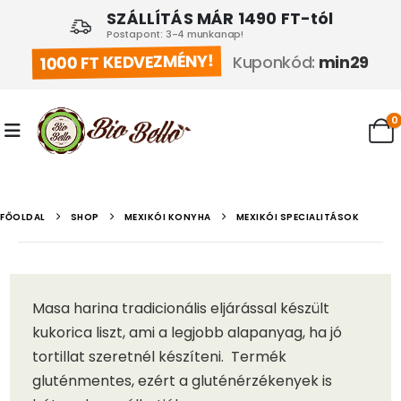
SZÁLLÍTÁS MÁR 1490 FT-tól
Postapont: 3-4 munkanap!
1000 FT KEDVEZMÉNY!
Kuponkód:
min29
0
FŐOLDAL
SHOP
MEXIKÓI KONYHA
MEXIKÓI SPECIALITÁSOK
Masa harina tradicionális eljárással készült
kukorica liszt, ami a legjobb alapanyag, ha jó
tortillat szeretnél készíteni. Termék
gluténmentes, ezért a gluténérzékenyek is