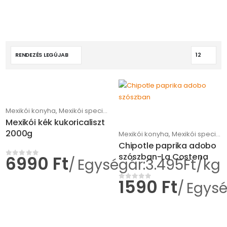
Mexikói konyha
,
Mexikói specialitások
Mexikói kék kukoricaliszt
2000g
Mexikói konyha
,
Mexikói specialitások
Chipotle paprika adobo
szószban-La Costena
6990
Ft
Egységár:3.495Ft/kg
0
az 5-ből
1590
Ft
Egysé
0
az 5-ből