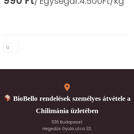
990
Ft
Egységár:4.500Ft/kg
BioBello rendelések személyes átvétele a
Chilimánia üzletében
1136 Budapeset
Hegedűs Gyula utca 32.