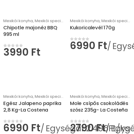
Mexikói konyha
,
Mexikói specialitások
Mexikói konyha
,
Mexikói specialitások
Chipotle majonéz BBQ
Kukoricalevél 170g
995 ml
6990
Ft
Egysé
0
az 5-ből
3990
Ft
0
az 5-ből
Mexikói konyha
,
Mexikói specialitások
Mexikói konyha
,
Mexikói specialitások
Egész Jalapeno paprika
Mole csípős csokoládés
2,8 Kg-La Costena
szósz 235g- La Costeña
6990
Ft
2790
Ft
Egységár:2.496Ft/kg
Egysé
0
az 5-ből
0
az 5-ből