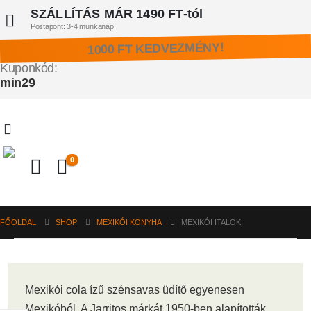
SZÁLLÍTÁS MÁR 1490 FT-tól
Postapont: 3-4 munkanap!
1000 FT KEDVEZMÉNY!
Kuponkód:
min29
0
FŐOLDAL
SHOP
MEXIKÓI KONYHA
MEXIKÓI ITALOK
Mexikói cola ízű szénsavas üdítő egyenesen
Mexikóból. A Jarritos márkát 1950-ben alapították,