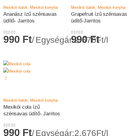
Mexikói italok
,
Mexikói konyha
Mexikói italok
,
Mexikói konyha
Ananász ízű szénsavas
Grapefruit ízű szénsavas
üdítő- Jarritos
üdítő-Jarritos
990
Ft
990
Ft
Egységár:2.676Ft/l
0
az 5-ből
0
az 5-ből
Mexikói italok
,
Mexikói konyha
Mexikói cola ízű
szénsavas üdítő- Jarritos
990
Ft
Egységár:2.676Ft/l
0
az 5-ből