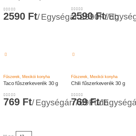
2590
Ft
2590
Ft
Egység
Egységár:2590Ft/db
0
az 5-ből
0
az 5-ből
Fűszerek
,
Mexikói konyha
Fűszerek
,
Mexikói konyha
Taco fűszerkeverék 30 g
Chili fűszerkeverék 30 g
769
Ft
769
Ft
Egységár:769Ft/db
Egységá
0
az 5-ből
0
az 5-ből