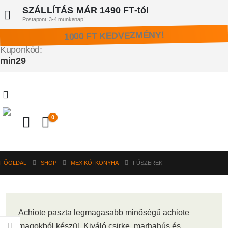
SZÁLLÍTÁS MÁR 1490 FT-tól
Postapont: 3-4 munkanap!
1000 FT KEDVEZMÉNY!
Kuponkód:
min29
0
FŐOLDAL
SHOP
MEXIKÓI KONYHA
FŰSZEREK
Achiote paszta legmagasabb minőségű achiote
magokból készül. Kiváló csirke. marhahús és