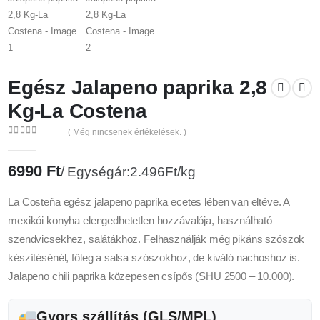
Egész Jalapeno paprika 2,8
Kg-La Costena
( Még nincsenek értékelések. )
0
az 5
6990
Ft
Egységár:2.496Ft/kg
La Costeña egész jalapeno paprika ecetes lében van eltéve. A
mexikói konyha elengedhetetlen hozzávalója, használható
szendvicsekhez, salátákhoz. Felhasználják még pikáns szószok
készítésénél, főleg a salsa szószokhoz, de kiváló nachoshoz is.
Jalapeno chili paprika közepesen csípős (SHU 2500 – 10.000).
Gyors szállítás (GLS/MPL)