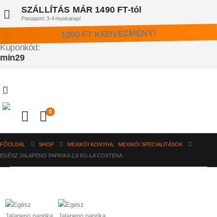
SZÁLLÍTÁS MÁR 1490 FT-tól
Postapont: 3-4 munkanap!
1000 FT KEDVEZMÉNY!
Kuponkód:
min29
0
FŐOLDAL
SHOP
MEXIKÓI KONYHA
,
MEXIKÓI SPECIALITÁSOK
EGÉSZ JALAPENO PAPRIKA 2,8 KG-LA COSTENA