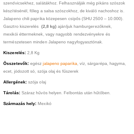
szendvicsekhez, salátákhoz. Felhasználják még pikáns szószok
készítésénél, főleg a salsa szószokhoz, de kiváló nachoshoz is.
Jalapeno chili paprika közepesen csípős (SHU 2500 – 10.000).
Gasztro kiszerelés
(2,8 kg)
ajánljuk hamburgerezőknek,
mexikói éttermeknek, vagy nagyobb rendezvényekre és
természetesen minden Jalapeno nagyfogyasztónak.
Kiszerelés:
2,8 Kg
Összetevők:
egész
jalapeno paparika
, víz, sárgarépa, hagyma,
ecet, jódozott só, szója olaj és fűszerek
Allergének:
szója olaj
Tárolás:
Száraz hűvös helyen. Felbontás után hűtőben.
Származás hely:
Mexikó