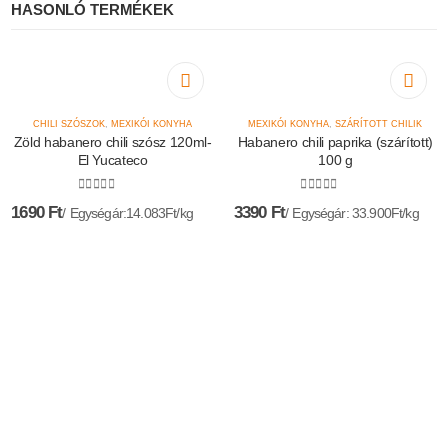
HASONLÓ TERMÉKEK
CHILI SZÓSZOK
,
MEXIKÓI KONYHA
MEXIKÓI KONYHA
,
SZÁRÍTOTT CHILIK
Zöld habanero chili szósz 120ml-
Habanero chili paprika (szárított)
El Yucateco
100 g
0
az 5-ből
0
az 5-ből
1690
Ft
3390
Ft
Egységár:14.083Ft/kg
Egységár: 33.900Ft/kg