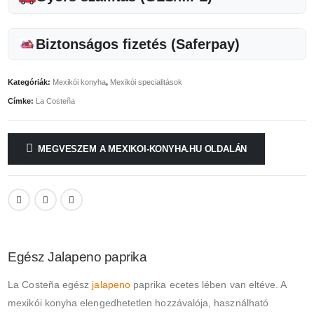
Biztonságos fizetés (Saferpay)
Kategóriák:
Mexikói konyha
,
Mexikói specialitások
Címke:
La Costeña
MEGVESZEM A MEXIKOI-KONYHA.HU OLDALÁN
Egész Jalapeno paprika
La Costeña egész
jalapeno
paprika ecetes lében van eltéve. A
mexikói konyha elengedhetetlen hozzávalója, használható