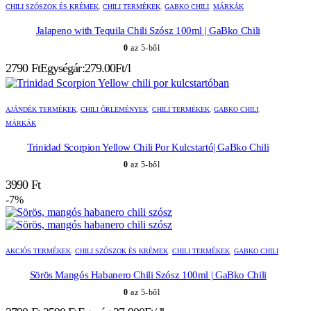
CHILI SZÓSZOK ÉS KRÉMEK
,
CHILI TERMÉKEK
,
GABKO CHILI
,
MÁRKÁK
Jalapeno with Tequila Chili Szósz 100ml | GaBko Chili
0
az 5-ből
2790
Ft
Egységár:279.00Ft/l
AJÁNDÉK TERMÉKEK
,
CHILI ŐRLEMÉNYEK
,
CHILI TERMÉKEK
,
GABKO CHILI
,
MÁRKÁK
Trinidad Scorpion Yellow Chili Por Kulcstartó| GaBko Chili
0
az 5-ből
3990
Ft
-7%
AKCIÓS TERMÉKEK
,
CHILI SZÓSZOK ÉS KRÉMEK
,
CHILI TERMÉKEK
,
GABKO CHILI
Sörös Mangós Habanero Chili Szósz 100ml | GaBko Chili
0
az 5-ből