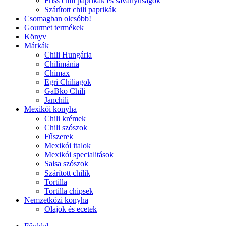
Friss chili paprikák és savanyúságok
Szárított chili paprikák
Csomagban olcsóbb!
Gourmet termékek
Könyv
Márkák
Chili Hungária
Chilimánia
Chimax
Egri Chiliagok
GaBko Chili
Janchili
Mexikói konyha
Chili krémek
Chili szószok
Fűszerek
Mexikói italok
Mexikói specialitások
Salsa szószok
Szárított chilik
Tortilla
Tortilla chipsek
Nemzetközi konyha
Olajok és ecetek