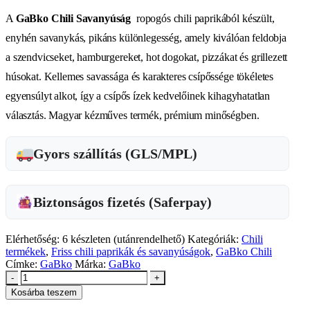
A
GaBko Chili Savanyúság
ropogós chili paprikából készült,
enyhén savanykás, pikáns különlegesség, amely kiválóan feldobja
a szendvicseket, hamburgereket, hot dogokat, pizzákat és grillezett
húsokat. Kellemes savassága és karakteres csípőssége tökéletes
egyensúlyt alkot, így a csípős ízek kedvelőinek kihagyhatatlan
választás. Magyar kézműves termék, prémium minőségben.
Gyors szállítás (GLS/MPL)
Biztonságos fizetés (Saferpay)
Elérhetőség:
6 készleten (utánrendelhető)
Kategóriák:
Chili
termékek
,
Friss chili paprikák és savanyúságok
,
GaBko Chili
Címke:
GaBko
Márka:
GaBko
-
+
Kosárba teszem