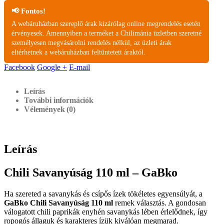
📢 Fontos!
A webáruházban szereplő árak kizárólag online megrendelés esetén
érvényesek. Amennyiben a terméket a Chilimánia üzletben szeretné
személyesen megvásárolni rendelés nélkül, az üzleti árak
eltérhetnek a webáruházban feltüntetett áraktól.
Facebook
Google +
E-mail
Leírás
További információk
Vélemények (0)
Leírás
Chili Savanyúság 110 ml – GaBko
Ha szereted a savanykás és csípős ízek tökéletes egyensúlyát, a
GaBko Chili Savanyúság 110 ml
remek választás. A gondosan
válogatott chili paprikák enyhén savanykás lében érlelődnek, így
ropogós állaguk és karakteres ízük kiválóan megmarad.