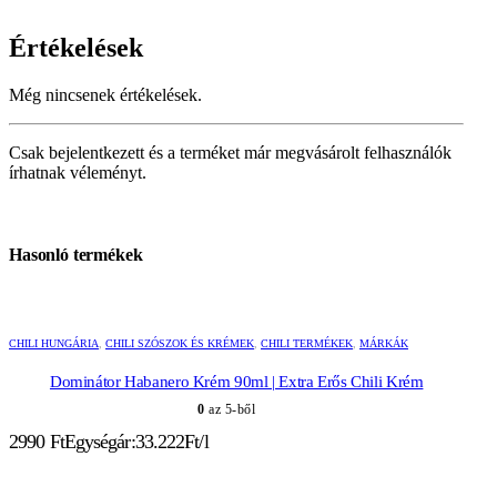
Értékelések
Még nincsenek értékelések.
Csak bejelentkezett és a terméket már megvásárolt felhasználók
írhatnak véleményt.
Hasonló termékek
CHILI HUNGÁRIA
,
CHILI SZÓSZOK ÉS KRÉMEK
,
CHILI TERMÉKEK
,
MÁRKÁK
Dominátor Habanero Krém 90ml | Extra Erős Chili Krém
0
az 5-ből
2990
Ft
Egységár:33.222Ft/l