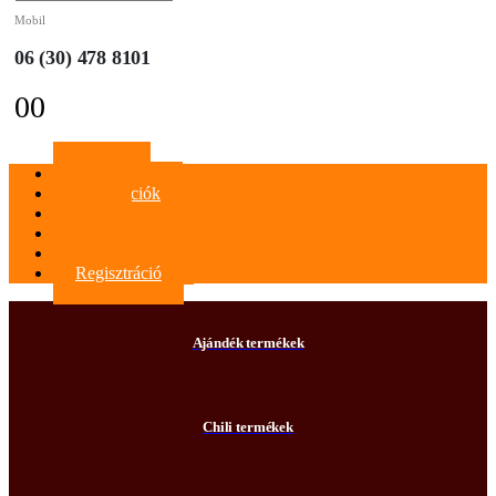
Mobil
06 (30) 478 8101
0
0
Főoldal
Információk
Blog
Kapcsolat
Bejelentkezés
Regisztráció
Ajándék termékek
Chili termékek