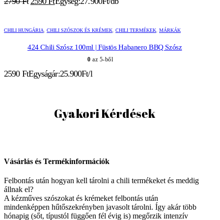
Original
Current
2790
Ft
2590
Ft
Egység:27.900Ft/db
price
price
was:
is:
2790 Ft.
2590 Ft.
CHILI HUNGÁRIA
,
CHILI SZÓSZOK ÉS KRÉMEK
,
CHILI TERMÉKEK
,
MÁRKÁK
424 Chili Szósz 100ml | Füstös Habanero BBQ Szósz
0
az 5-ből
2590
Ft
Egyságár:25.900Ft/l
Gyakori Kérdések
Vásárlás és Termékinformációk
Felbontás után hogyan kell tárolni a chili termékeket és meddig
állnak el?
A kézműves szószokat és krémeket felbontás után
mindenképpen hűtőszekrényben javasolt tárolni. Így akár több
hónapig (sőt, típustól függően fél évig is) megőrzik intenzív