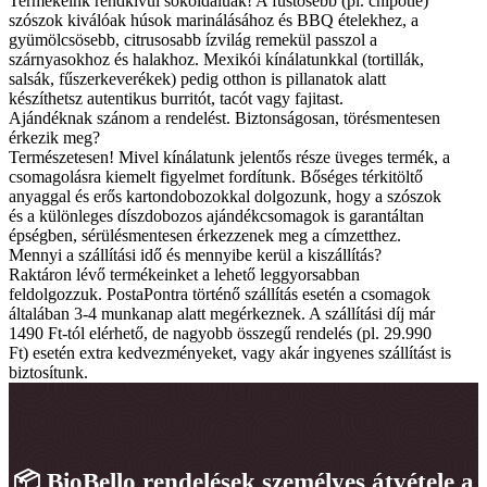
Termékeink rendkívül sokoldalúak! A füstösebb (pl. chipotle)
szószok kiválóak húsok marinálásához és BBQ ételekhez, a
gyümölcsösebb, citrusosabb ízvilág remekül passzol a
szárnyasokhoz és halakhoz. Mexikói kínálatunkkal (tortillák,
salsák, fűszerkeverékek) pedig otthon is pillanatok alatt
készíthetsz autentikus burritót, tacót vagy fajitast.
Ajándéknak szánom a rendelést. Biztonságosan, törésmentesen
érkezik meg?
Természetesen! Mivel kínálatunk jelentős része üveges termék, a
csomagolásra kiemelt figyelmet fordítunk. Bőséges térkitöltő
anyaggal és erős kartondobozokkal dolgozunk, hogy a szószok
és a különleges díszdobozos ajándékcsomagok is garantáltan
épségben, sérülésmentesen érkezzenek meg a címzetthez.
Mennyi a szállítási idő és mennyibe kerül a kiszállítás?
Raktáron lévő termékeinket a lehető leggyorsabban
feldolgozzuk. PostaPontra történő szállítás esetén a csomagok
általában 3-4 munkanap alatt megérkeznek. A szállítási díj már
1490 Ft-tól elérhető, de nagyobb összegű rendelés (pl. 29.990
Ft) esetén extra kedvezményeket, vagy akár ingyenes szállítást is
biztosítunk.
📦 BioBello rendelések személyes átvétele a