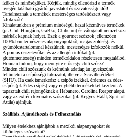
ízüket és minőségüket. Kérjük, mindig ellenőrizd a termék
üvegén található gyártói javaslatot és szavatossági időt!
Tartalmaznak a termékek mesterséges tartósítószert vagy
ízfokozót?
Kínálatunkban a prémium minőségű, hazai kézműves termékek
(pl. Chili Hungária, GaBko, Chilicum) és válogatott nemzetközi
márkák kapnak helyet. Ezek a gourmet szószok jellemzően
100%-ban természetes alapanyagokból, magas zöldség- és
gyümölcstartalommal készülnek, mesterséges ízfokozók nélkül.
A pontos összetevőket és az allergén infókat (pl.
gluténmentesség) minden termékoldalon részletesen megtalálod.
Honnan tudom, hogy mennyire erős egy chili szósz?
Minden chili szószunk és krémünk adatlapján igyekszünk
feltüntetni a csípősségi fokozatot, illetve a Scoville-értéket
(SHU). Ha csak ismerkedsz a csípős ízekkel, érdemes az édes-
csípős (pl. Édes csípés) vagy enyhébb termékekkel kezdeni. A
tapasztalt chili rajongóknak a Habanero, Carolina Reaper alapú,
vagy az extrém kivonatos szószokat (pl. Kegyes Halál, Spirit of
Attila) ajánljuk.
Szállítás, Ajándékozás és Felhasználás
Milyen ételekhez ajánljátok a mexikói alapanyagokat és
különleges szószokat?