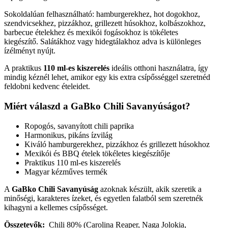
Sokoldalúan felhasználható: hamburgerekhez, hot dogokhoz,
szendvicsekhez, pizzákhoz, grillezett húsokhoz, kolbászokhoz,
barbecue ételekhez és mexikói fogásokhoz is tökéletes
kiegészítő. Salátákhoz vagy hidegtálakhoz adva is különleges
ízélményt nyújt.
A praktikus
110 ml-es kiszerelés
ideális otthoni használatra, így
mindig kéznél lehet, amikor egy kis extra csípősséggel szeretnéd
feldobni kedvenc ételeidet.
Miért válaszd a GaBko Chili Savanyúságot?
Ropogós, savanyított chili paprika
Harmonikus, pikáns ízvilág
Kiváló hamburgerekhez, pizzákhoz és grillezett húsokhoz
Mexikói és BBQ ételek tökéletes kiegészítője
Praktikus 110 ml-es kiszerelés
Magyar kézműves termék
A
GaBko Chili Savanyúság
azoknak készült, akik szeretik a
minőségi, karakteres ízeket, és egyetlen falatból sem szeretnék
kihagyni a kellemes csípősséget.
Összetevők:
Chili 80% (Carolina Reaper, Naga Jolokia,