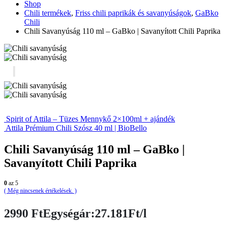
Shop
Chili termékek
,
Friss chili paprikák és savanyúságok
,
GaBko
Chili
Chili Savanyúság 110 ml – GaBko | Savanyított Chili Paprika
Spirit of Attila – Tüzes Mennykő 2×100ml + ajándék
Attila Prémium Chili Szósz 40 ml | BioBello
Chili Savanyúság 110 ml – GaBko |
Savanyított Chili Paprika
0
az 5
( Még nincsenek értékelések. )
2990
Ft
Egységár:27.181Ft/l