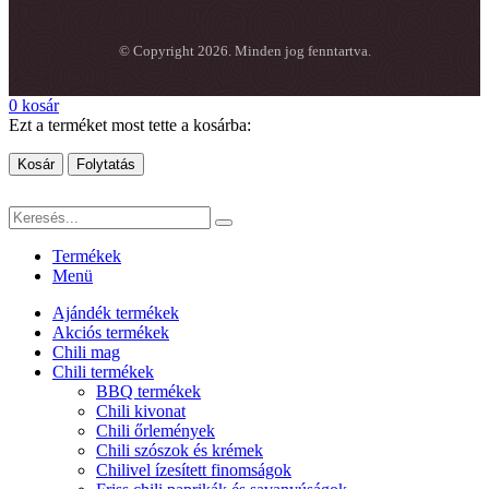
© Copyright 2026. Minden jog fenntartva.
0
kosár
Ezt a terméket most tette a kosárba:
Kosár
Folytatás
Termékek
Menü
Ajándék termékek
Akciós termékek
Chili mag
Chili termékek
BBQ termékek
Chili kivonat
Chili őrlemények
Chili szószok és krémek
Chilivel ízesített finomságok