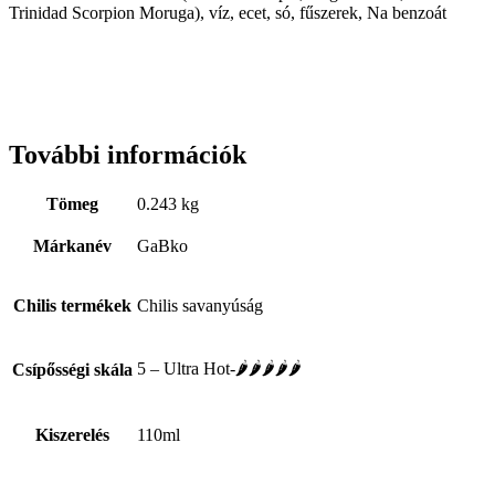
Trinidad Scorpion Moruga), víz, ecet, s
ó, fűszerek, Na benzoát
További információk
Tömeg
0.243 kg
Márkanév
GaBko
Chilis termékek
Chilis savanyúság
5 – Ultra Hot-🌶🌶🌶🌶🌶
Csípősségi skála
Kiszerelés
110ml