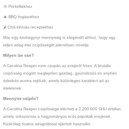
🥘 Pörköltekhez
🔥 BBQ fogásokhoz
🌶 Chili kihívás receptekhez
Már egy késhegynyi mennyiség is elegendő ahhoz, hogy egy
teljes adag étel csípősségét jelentősen növelje.
Milyen íze van?
A Carolina Reaper nem csupán az erejéről híres. A brutális
csípősség mögött meglepően gazdag, gyümölcsös és enyhén
édeskés aroma rejtőzik, amely különleges karaktert ad az
ételeknek.
Mennyire csípős?
A Carolina Reaper csípőssége elérheti a 2.200.000 SHU értéket,
amely sokszorosa a hagyományos erős paprikák erejének.
Kizárólag óvatos adagolással ajánlott használni.