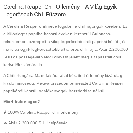
Carolina Reaper Chili Őrlemény – A Világ Egyik
Legerősebb Chili Fűszere
A Carolina Reaper chili neve fogalom a chili rajongók körében. Ez
a különleges paprika hosszú éveken keresztül Guinness-
rekorderként szerepelt a világ legerősebb chili paprikái között, és
ma is az egyik legkeresettebb ultra erős chili fajta. Akár 2.200.000
SHU csípősségével valódi kihívást jelent még a tapasztalt chili
kedvelők számára is.
A Chili Hungária Manufaktúra által készített őrlemény kizárólag
kiváló minőségű, Magyarországon termesztett Carolina Reaper
paprikából készül, adalékanyagok hozzáadása nélkül.
Miért különleges?
🌶 100% Carolina Reaper chili őrlemény
🔥 Akár 2.200.000 SHU csípősség