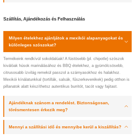
Szállítás, Ajándékozás és Felhasználás
Milyen ételekhez ajánljátok a mexikói alapanyagokat és
különleges szószokat?
Termékeink rendkívül sokoldalúak! A füstösebb (pl. chipotle) szószok
kiválóak húsok marinálásához és BBQ ételekhez, a gyümölcsösebb,
citrusosabb ízvilág remekül passzol a szárnyasokhoz és halakhoz.
Mexikói kínálatunkkal (tortillák, salsák, fűszerkeverékek) pedig otthon is
pillanatok alatt készíthetsz autentikus burritót, tacót vagy fajitast.
Ajándéknak szánom a rendelést. Biztonságosan,
törésmentesen érkezik meg?
Mennyi a szállítási idő és mennyibe kerül a kiszállítás?