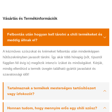
Vásárlás és Termékinformációk
Felbontás után hogyan kell tárolni a chili termékeket és
meddig állnak el?
A kézműves szószokat és krémeket felbontás után mindenképpen
hűtőszekrényben javasolt tárolni. Így akár több hónapig (sőt, típustól
függően fél évig is) megőrzik intenzív ízüket és minőségüket. Kérjük,
mindig ellenőrizd a termék üvegén található gyártói javaslatot és
szavatossági időt!
Tartalmaznak a termékek mesterséges tartósítószert
vagy ízfokozót?
Honnan tudom, hogy mennyire erős egy chili szósz?