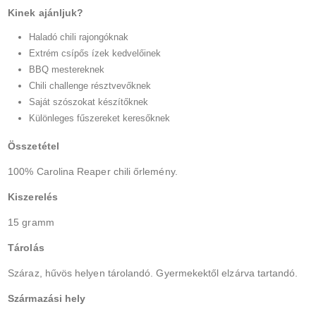
Kinek ajánljuk?
Haladó chili rajongóknak
Extrém csípős ízek kedvelőinek
BBQ mestereknek
Chili challenge résztvevőknek
Saját szószokat készítőknek
Különleges fűszereket keresőknek
Összetétel
100% Carolina Reaper chili őrlemény.
Kiszerelés
15 gramm
Tárolás
Száraz, hűvös helyen tárolandó. Gyermekektől elzárva tartandó.
Származási hely