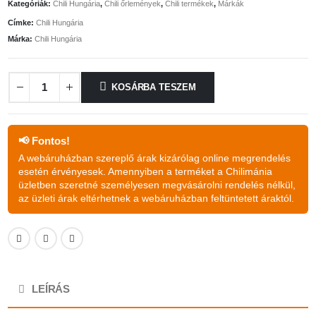
Kategóriák:
Chili Hungária
,
Chili őrlemények
,
Chili termékek
,
Márkák
Címke:
Chili Hungária
Márka:
Chili Hungária
KOSÁRBA TESZEM
📢 Fontos!
A webáruházban szereplő árak kizárólag online megrendelés
esetén érvényesek. Amennyiben a terméket a Chilimánia
üzletben szeretné személyesen megvásárolni rendelés nélkül,
az üzleti árak eltérhetnek a webáruházban feltüntetett áraktól.
LEÍRÁS