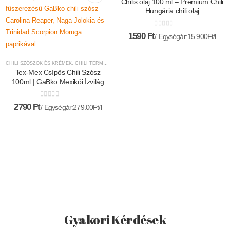
Chilis olaj 100 ml – Prémium Chili
Hungária chili olaj
0
az 5-ből
1590
Ft
Egységár:15.900Ft/l
CHILI SZÓSZOK ÉS KRÉMEK
,
CHILI TERMÉKEK
,
GABKO CHILI
Tex-Mex Csípős Chili Szósz
100ml | GaBko Mexikói Ízvilág
0
az 5-ből
2790
Ft
Egységár:279.00Ft/l
Gyakori Kérdések