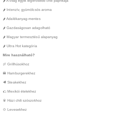
🌶 A világ egyik legerősebb chili paprikája
🌶 Intenzív, gyümölcsös aroma
🌶 Adalékanyag-mentes
🌶 Gazdaságosan adagolható
🌶 Magyar termesztésű alapanyag
🌶 Ultra Hot kategória
Mire használható?
🍖 Grillhúsokhoz
🍔 Hamburgerekhez
🥩 Steakekhez
🌮 Mexikói ételekhez
🥫 Házi chili szószokhoz
🍲 Levesekhez