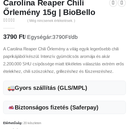
Carolina Reaper Chili
Őrlemény 15g | BioBello
( Még nincsenek értékelések. )
0
az 5
3790
Ft
Egységár:3790Ft/db
A Carolina Reaper Chili Őrlemény a világ egyik legerősebb chili
paprikájából készül. Intenzív gyümölcsös aromája és akár
2.200.000 SHU csípőssége miatt tökéletes választás extrém erős
ételekhez, chili szószokhoz, grillezéshez és fűszerezéshez.
Gyors szállítás (GLS/MPL)
Biztonságos fizetés (Saferpay)
Elérhetőség:
20 készleten