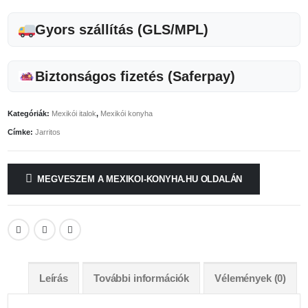
Gyors szállítás (GLS/MPL)
Biztonságos fizetés (Saferpay)
Kategóriák:
Mexikói italok
,
Mexikói konyha
Címke:
Jarritos
MEGVESZEM A MEXIKOI-KONYHA.HU OLDALÁN
Leírás
További információk
Vélemények (0)