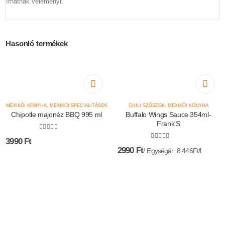
írhatnak véleményt.
Hasonló termékek
MEXIKÓI KONYHA
,
MEXIKÓI SPECIALITÁSOK
CHILI SZÓSZOK
,
MEXIKÓI KONYHA
Chipotle majonéz BBQ 995 ml
Buffalo Wings Sauce 354ml-
Frank'S
0
az 5-ből
3990
Ft
0
az 5-ből
2990
Ft
Egységár: 8.446Ft/l