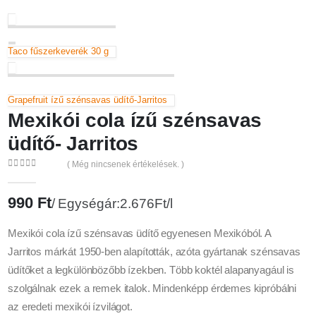
Taco fűszerkeverék 30 g
Grapefruit ízű szénsavas üdítő-Jarritos
Mexikói cola ízű szénsavas
üdítő- Jarritos
( Még nincsenek értékelések. )
0
az 5
990
Ft
Egységár:2.676Ft/l
Mexikói cola ízű szénsavas üdítő egyenesen Mexikóból. A
Jarritos márkát 1950-ben alapították, azóta gyártanak szénsavas
üdítőket a legkülönbözőbb ízekben. Több koktél alapanyagául is
szolgálnak ezek a remek italok. Mindenképp érdemes kipróbálni
az eredeti mexikói ízvilágot.