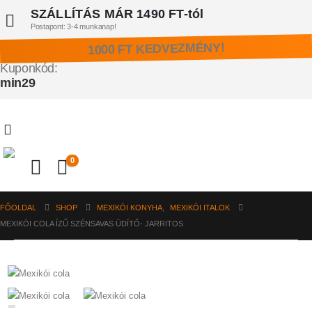
SZÁLLÍTÁS MÁR 1490 FT-tól
Postapont: 3-4 munkanap!
1000 FT KEDVEZMÉNY!
Kuponkód:
min29
0
FŐOLDAL
SHOP
MEXIKÓI KONYHA
,
MEXIKÓI ITALOK
MEXIKÓI COLA ÍZŰ SZÉNSAVAS ÜDÍTŐ- JARRITOS