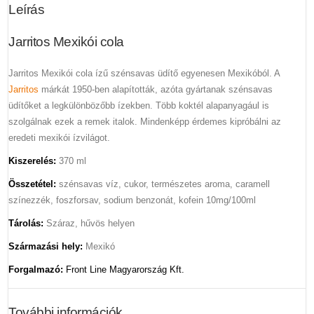
Leírás
Jarritos Mexikói cola
Jarritos Mexikói cola ízű szénsavas üdítő egyenesen Mexikóból. A
Jarritos
márkát 1950-ben alapították, azóta gyártanak szénsavas
üdítőket a legkülönbözőbb ízekben. Több koktél alapanyagául is
szolgálnak ezek a remek italok. Mindenképp érdemes kipróbálni az
eredeti mexikói ízvilágot.
Kiszerelés:
370 ml
Összetétel:
szénsavas víz, cukor, természetes aroma, caramell
színezzék, foszforsav, sodium benzonát, kofein 10mg/100ml
Tárolás:
Száraz, hűvös helyen
Származási hely:
Mexikó
Forgalmazó:
Front Line Magyarország Kft.
További információk