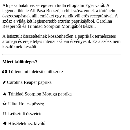
Ali pasa hatalmas serege sem tudta elfoglalni Eger várát. A
legenda ihlette Ali Pasa Bosszúja chili szósz ennek a történelmi
összecsapásnak állít emléket egy rendkívül erős receptúrával. A
szósz a világ két legismertebb extrém paprikájából, Carolina
Reaperből és Trinidad Scorpion Morugából készül.
A letisztult összetételnek köszönhetően a paprikák természetes
aromája és ereje teljes intenzitásában érvényesül. Ez a szósz nem
kezdőknek készült.
Miért különleges?
🏰 Történelmi ihletésű chili szósz
🌶 Carolina Reaper paprika
🔥 Trinidad Scorpion Moruga paprika
💀 Ultra Hot csípősség
🧂 Letisztult összetétel
🥩 Húsételekhez kiváló