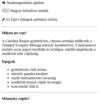
🍔 Hamburgerekhez ajánlott
🇭🇺 Magyar kézműves termék
🌶 Az Egri Chiliagok prémium szósza
Milyen íze van?
A Carolina Reaper gyümölcsös, citrusos aromája találkozik a
Trinidad Scorpion Moruga intenzív karakterével. A balzsamecet
enyhén savas jegyei kerekítik az ízvilágot, mielőtt megérkezik a
rendkívül erős csípősség.
Ízjegyek
gyümölcsös chili aroma
intenzív paprika karakter
enyhe balzsamecetes savasság
rendkívül hosszú csípős lecsengés
koncentrált chili íz
Mennyire csípős?