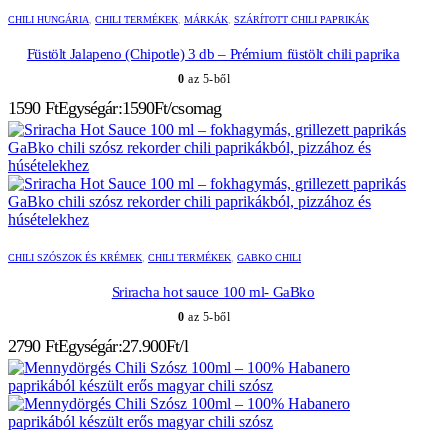
CHILI HUNGÁRIA
,
CHILI TERMÉKEK
,
MÁRKÁK
,
SZÁRÍTOTT CHILI PAPRIKÁK
Füstölt Jalapeno (Chipotle) 3 db – Prémium füstölt chili paprika
0
az 5-ből
1590
Ft
Egységár:1590Ft/csomag
CHILI SZÓSZOK ÉS KRÉMEK
,
CHILI TERMÉKEK
,
GABKO CHILI
Sriracha hot sauce 100 ml- GaBko
0
az 5-ből
2790
Ft
Egységár:27.900Ft/l