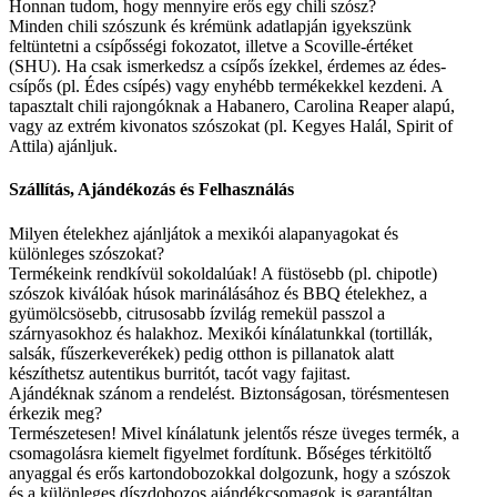
Honnan tudom, hogy mennyire erős egy chili szósz?
Minden chili szószunk és krémünk adatlapján igyekszünk
feltüntetni a csípősségi fokozatot, illetve a Scoville-értéket
(SHU). Ha csak ismerkedsz a csípős ízekkel, érdemes az édes-
csípős (pl. Édes csípés) vagy enyhébb termékekkel kezdeni. A
tapasztalt chili rajongóknak a Habanero, Carolina Reaper alapú,
vagy az extrém kivonatos szószokat (pl. Kegyes Halál, Spirit of
Attila) ajánljuk.
Szállítás, Ajándékozás és Felhasználás
Milyen ételekhez ajánljátok a mexikói alapanyagokat és
különleges szószokat?
Termékeink rendkívül sokoldalúak! A füstösebb (pl. chipotle)
szószok kiválóak húsok marinálásához és BBQ ételekhez, a
gyümölcsösebb, citrusosabb ízvilág remekül passzol a
szárnyasokhoz és halakhoz. Mexikói kínálatunkkal (tortillák,
salsák, fűszerkeverékek) pedig otthon is pillanatok alatt
készíthetsz autentikus burritót, tacót vagy fajitast.
Ajándéknak szánom a rendelést. Biztonságosan, törésmentesen
érkezik meg?
Természetesen! Mivel kínálatunk jelentős része üveges termék, a
csomagolásra kiemelt figyelmet fordítunk. Bőséges térkitöltő
anyaggal és erős kartondobozokkal dolgozunk, hogy a szószok
és a különleges díszdobozos ajándékcsomagok is garantáltan