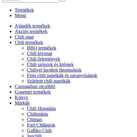
Termékek
Menü
Ajándék termékek
Akciós termékek
Chili mag
Chili termékek
BBQ termékek
Chili kivonat
Chili őrlemények
Chili szószok és krémek
Chilivel ízesített finomságok
Friss chili paprikák és savanyúságok
Szárított chili paprikák
Csomagban olcsóbb!
Gourmet termékek
Könyv
Márkák
Chili Hungária
Chilimánia
Chimax
Egri Chiliagok
GaBko Chili
Janchili