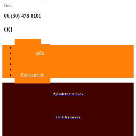
Mobil
06 (30) 478 8101
0
0
Főoldal
Információk
Blog
Kapcsolat
Bejelentkezés
Regisztráció
Ajándék termékek
Chili termékek