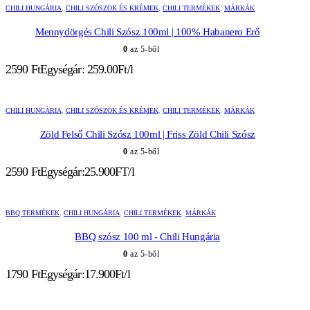
CHILI HUNGÁRIA
,
CHILI SZÓSZOK ÉS KRÉMEK
,
CHILI TERMÉKEK
,
MÁRKÁK
Mennydörgés Chili Szósz 100ml | 100% Habanero Erő
0
az 5-ből
2590
Ft
Egységár: 259.00Ft/l
CHILI HUNGÁRIA
,
CHILI SZÓSZOK ÉS KRÉMEK
,
CHILI TERMÉKEK
,
MÁRKÁK
Zöld Felső Chili Szósz 100ml | Friss Zöld Chili Szósz
0
az 5-ből
2590
Ft
Egységár:25.900FT/l
BBQ TERMÉKEK
,
CHILI HUNGÁRIA
,
CHILI TERMÉKEK
,
MÁRKÁK
BBQ szósz 100 ml - Chili Hungária
0
az 5-ből
1790
Ft
Egységár:17.900Ft/l