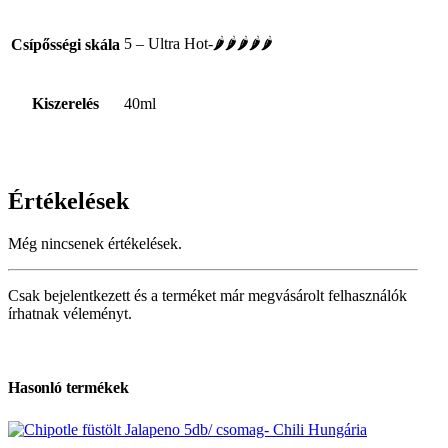
5 – Ultra Hot-🌶🌶🌶🌶🌶
Csípősségi skála
Kiszerelés
40ml
Értékelések
Még nincsenek értékelések.
Csak bejelentkezett és a terméket már megvásárolt felhasználók
írhatnak véleményt.
Hasonló termékek