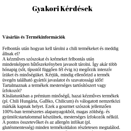
Gyakori Kérdések
Vásárlás és Termékinformációk
Felbontás után hogyan kell tárolni a chili termékeket és meddig
állnak el?
A kézműves szószokat és krémeket felbontás után
mindenképpen hűtőszekrényben javasolt tárolni. Így akár több
hónapig (sőt, típustól függően fél évig is) megőrzik intenzív
ízüket és minőségüket. Kérjük, mindig ellenőrizd a termék
üvegén található gyártói javaslatot és szavatossági időt!
Tartalmaznak a termékek mesterséges tartósítószert vagy
ízfokozót?
Kínálatunkban a prémium minőségű, hazai kézműves termékek
(pl. Chili Hungária, GaBko, Chilicum) és válogatott nemzetközi
márkák kapnak helyet. Ezek a gourmet szószok jellemzően
100%-ban természetes alapanyagokból, magas zöldség- és
gyümölcstartalommal készülnek, mesterséges ízfokozók nélkül.
A pontos összetevőket és az allergén infókat (pl.
gluténmentesség) minden termékoldalon részletesen megtalálod.