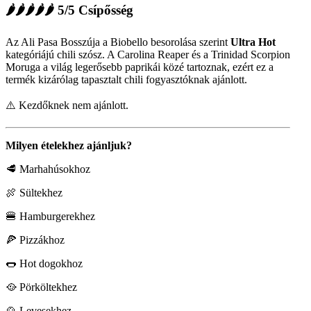
🌶🌶🌶🌶🌶 5/5 Csípősség
Az Ali Pasa Bosszúja a Biobello besorolása szerint
Ultra Hot
kategóriájú chili szósz. A Carolina Reaper és a Trinidad Scorpion
Moruga a világ legerősebb paprikái közé tartoznak, ezért ez a
termék kizárólag tapasztalt chili fogyasztóknak ajánlott.
⚠️ Kezdőknek nem ajánlott.
Milyen ételekhez ajánljuk?
🥩 Marhahúsokhoz
🍖 Sültekhez
🍔 Hamburgerekhez
🍕 Pizzákhoz
🌭 Hot dogokhoz
🥘 Pörköltekhez
🍲 Levesekhez