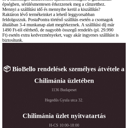
épségben, sérülésmentesen érkezzenek meg a címzetthez.
Mennyi a szállítási idő és mennyibe kerül a kiszállítás?
Raktáron lévő termékeinket a lehető leggyorsabban
feldolgozzuk. PostaPontra történő szállítás esetén a csomagok
általában 3-4 munkanap alatt megérkeznek. A szállítási díj már
1490 Ft-tól elérhető, de nagyobb összegű rendelés (pl. 29.990
Ft) esetén extra kedvezményeket, vagy akár ingyenes szállítást is
biztosítunk.
📦 BioBello rendelések személyes átvétele a
Chilimánia üzletében
1136 Budapeset
Hegedűs Gyula utca 32.
Chilimánia üzlet nyitvatartás
H-CS 10:00-18:00