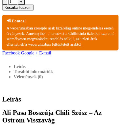
-
+
Kosárba teszem
📢 Fontos!
A webáruházban szereplő árak kizárólag online megrendelés esetén
érvényesek. Amennyiben a terméket a Chilimánia üzletben szeretné
személyesen megvásárolni rendelés nélkül, az üzleti árak
eltérhetnek a webáruházban feltüntetett áraktól.
Facebook
Google +
E-mail
Leírás
További információk
Vélemények (0)
Leírás
Ali Pasa Bosszúja Chili Szósz – Az
Ostrom Visszavág