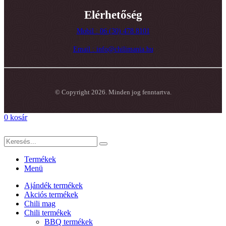
Elérhetőség
Mobil : 06 (30) 478 8101
Email : info@chilimania.hu
© Copyright 2026. Minden jog fenntartva.
0
kosár
Termékek
Menü
Ajándék termékek
Akciós termékek
Chili mag
Chili termékek
BBQ termékek