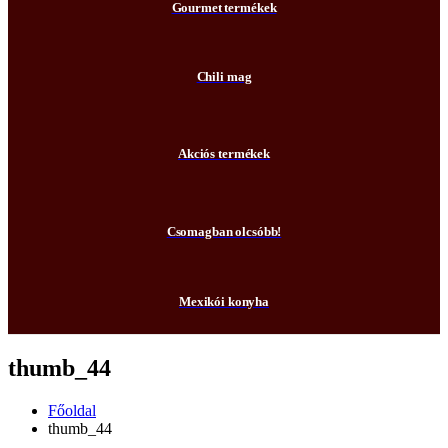
Gourmet termékek
Chili mag
Akciós termékek
Csomagban olcsóbb!
Mexikói konyha
thumb_44
Főoldal
thumb_44