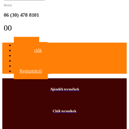
Mobil
06 (30) 478 8101
0
0
Főoldal
Információk
Blog
Kapcsolat
Bejelentkezés
Regisztráció
Ajándék termékek
Chili termékek