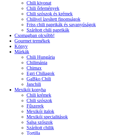
Chili kivonat
Chili őrlemények
Chili szószok és krémek
Chilivel ízesített finomságok
Friss chili paprikák és savanyúságok
Szárított chili paprikák
Csomagban olcsóbb!
Gourmet termékek
Könyv
Márkák
Chili Hungária
Chilimánia
Chimax
Egri Chiliagok
GaBko Chili
Janchili
Mexikói konyha
Chili krémek
Chili szószok
Fűszerek
Mexikói italok
Mexikói specialitások
Salsa szószok
Szárított chilik
Tortilla