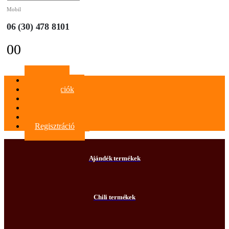
Mobil
06 (30) 478 8101
0
0
Főoldal
Információk
Blog
Kapcsolat
Bejelentkezés
Regisztráció
Ajándék termékek
Chili termékek