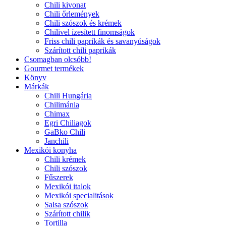
Chili kivonat
Chili őrlemények
Chili szószok és krémek
Chilivel ízesített finomságok
Friss chili paprikák és savanyúságok
Szárított chili paprikák
Csomagban olcsóbb!
Gourmet termékek
Könyv
Márkák
Chili Hungária
Chilimánia
Chimax
Egri Chiliagok
GaBko Chili
Janchili
Mexikói konyha
Chili krémek
Chili szószok
Fűszerek
Mexikói italok
Mexikói specialitások
Salsa szószok
Szárított chilik
Tortilla