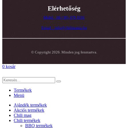
Elérhetőség
Mobil : 06 (30) 478 8101
Email : info@chilimania.hu
© Copyright 2026. Minden jog fenntartva.
0
kosár
Termékek
Menü
Ajándék termékek
Akciós termékek
Chili mag
Chili termékek
BBQ termékek