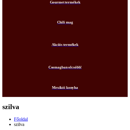
Gourmet termékek
Chili mag
Akciós termékek
Csomagban olcsóbb!
Mexikói konyha
szilva
Főoldal
szilva