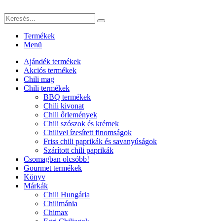
Termékek
Menü
Ajándék termékek
Akciós termékek
Chili mag
Chili termékek
BBQ termékek
Chili kivonat
Chili őrlemények
Chili szószok és krémek
Chilivel ízesített finomságok
Friss chili paprikák és savanyúságok
Szárított chili paprikák
Csomagban olcsóbb!
Gourmet termékek
Könyv
Márkák
Chili Hungária
Chilimánia
Chimax