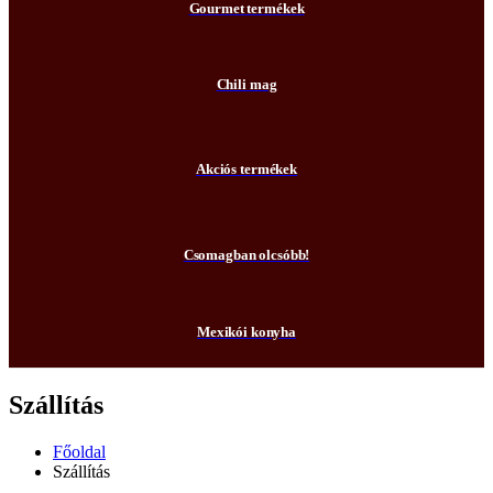
Gourmet termékek
Chili mag
Akciós termékek
Csomagban olcsóbb!
Mexikói konyha
Szállítás
Főoldal
Szállítás