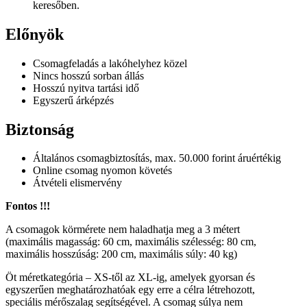
keresőben.
Előnyök
Csomagfeladás a lakóhelyhez közel
Nincs hosszú sorban állás
Hosszú nyitva tartási idő
Egyszerű árképzés
Biztonság
Általános csomagbiztosítás, max. 50.000 forint áruértékig
Online csomag nyomon követés
Átvételi elismervény
Fontos !!!
A csomagok körmérete nem haladhatja meg a 3 métert
(maximális magasság: 60 cm, maximális szélesség: 80 cm,
maximális hosszúság: 200 cm, maximális súly: 40 kg)
Öt méretkategória – XS-től az XL-ig, amelyek gyorsan és
egyszerűen meghatározhatóak egy erre a célra létrehozott,
speciális mérőszalag segítségével. A csomag súlya nem