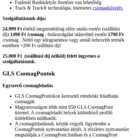
Futárnál Bankkártyás fizetésre van lehetőség
Track & Track® technológia, internetes
csomagkövetés
Szolgáltatásunk díja:
24.999 Ft
értékű megrendelésig előre utalás esetén (szállítási
díj)
1490 Ft /csomag
, futárszolgálat utánvéttel esetén
1790 Ft
/csomag . Nettó egy kilogrammos vagy annál nehezebb termék
esetében +200 Ft szállitási dij!
25.000 Ft
(szállítási díj nélkül)
felett ingyenes a
szolgáltatásunk.
GLS CsomagPontok
Egyszerű csomagfeladás
GLS CsomagPontokon keresztül mindenki feladhatja
csomagját.
Magyarországon több mint 650 GLS CsomagPont
üzemel. A csomagfeladó helyek különböző profilú
üzletekben találhatók.
A csomagfeladásnál, kérjük vegyék figyelembe a
CsomagPontok nyitvatartási idejét. A részletes nyitvatartást
megtalálják a CsomagPont listában és a CsomagPont