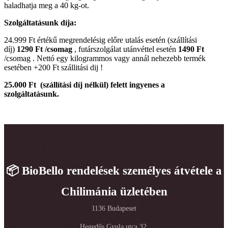
haladhatja meg a 40 kg-ot.
Szolgáltatásunk díja:
24.999 Ft értékű megrendelésig előre utalás esetén (szállítási
díj)
1290 Ft /csomag
, futárszolgálat utánvéttel esetén
1490 Ft
/csomag . Nettó egy kilogrammos vagy annál nehezebb termék
esetében +200 Ft szállitási dij !
25.000 Ft (szállítási díj nélkül) felett ingyenes a
szolgáltatásunk.
📦 BioBello rendelések személyes átvétele a
Chilimánia üzletében
1136 Budapeset
Hegedűs Gyula utca 32.