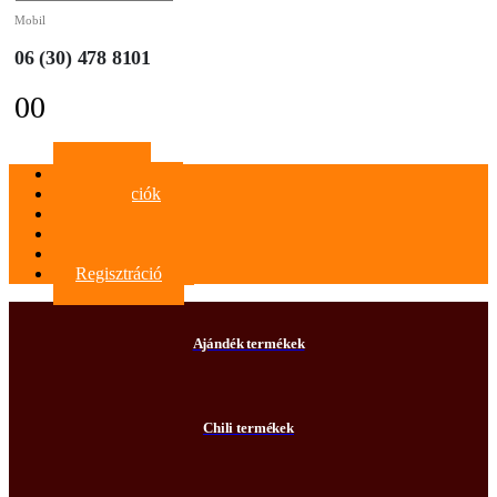
Mobil
06 (30) 478 8101
0
0
Főoldal
Információk
Blog
Kapcsolat
Bejelentkezés
Regisztráció
Ajándék termékek
Chili termékek