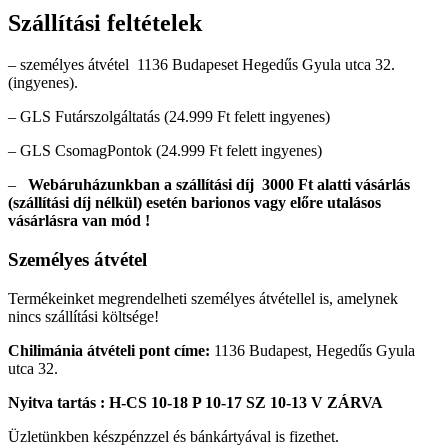
Szállítási feltételek
– személyes átvétel 1136 Budapeset Hegedűs Gyula utca 32.
(ingyenes).
– GLS Futárszolgáltatás (24.999 Ft felett ingyenes)
– GLS CsomagPontok (24.999 Ft felett ingyenes)
–
Webáruházunkban a szállítási díj
3000
Ft alatti vásárlás
(szállítási díj nélkül) esetén barionos vagy előre utalásos
vásárlásra van mód !
Személyes átvétel
Termékeinket megrendelheti személyes átvétellel is, amelynek
nincs szállítási költsége!
Chilimánia átvételi pont címe:
1136 Budapest, Hegedűs Gyula
utca 32.
Nyitva tartás : H-CS 10-18 P 10-17 SZ 10-13 V ZÁRVA
Üzletünkben készpénzzel és bánkártyával is fizethet.