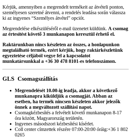
Kérjük, amennyiben a megrendelt termékeit az átvételi ponton,
személyesen szeretné átvenni, a rendelés leadása során válassza
ki az ingyenes “Személyes átvétel” opciót.
Megrendelése elkészüléséről e-mail üzenetet küldünk.
A csomag
az értesítést követő 3 munkanapon keresztül érhető el.
Raktárunkban nincs készleten az összes, a honlapunkon
megtalálható termék, ezért kérjük, hogy raktárkészletünk
egyeztetése céljából vegye fel a kapcsolatot
munkatársunkkal a +36 30 478 8101-es telefonszámon.
GLS Csomagszállítás
Megrendelését 10.00-ig leadja, akkor a következő
munkanapra kiküldjük a csomagját. Abban az
esetben, ha termék nincsen készleten akkor jelezők
önnek a megváltozott
szállítási
napot.
Csomagkézbesítés a felvételt követő munkanapon 8-17
óra között, Magyarország területén.
Ingyenes másodszori kézbesítési kísérlet.
Coll center címzettek részére 07:00-20:00 óráig:+36 1 802
0265