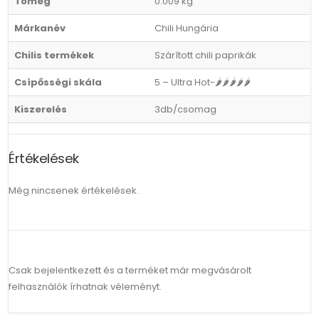
Tömeg
0.009 kg
Márkanév
Chili Hungária
Chilis termékek
Szárított chili paprikák
Csípősségi skála
5 – Ultra Hot-🌶🌶🌶🌶🌶
Kiszerelés
3db/csomag
Értékelések
Még nincsenek értékelések.
Csak bejelentkezett és a terméket már megvásárolt
felhasználók írhatnak véleményt.