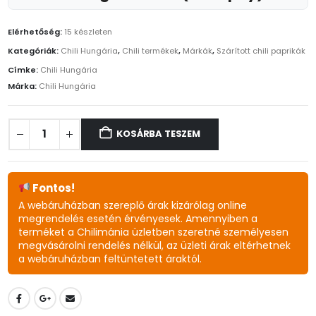
Elérhetőség:
15 készleten
Kategóriák:
Chili Hungária
,
Chili termékek
,
Márkák
,
Szárított chili paprikák
Címke:
Chili Hungária
Márka:
Chili Hungária
KOSÁRBA TESZEM
Fontos!
A webáruházban szereplő árak kizárólag online
megrendelés esetén érvényesek. Amennyiben a
terméket a Chilimánia üzletben szeretné személyesen
megvásárolni rendelés nélkül, az üzleti árak eltérhetnek
a webáruházban feltüntetett áraktól.