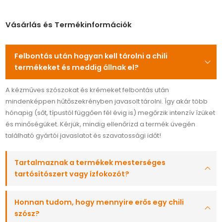
Vásárlás és Termékinformációk
Felbontás után hogyan kell tárolni a chili
termékeket és meddig állnak el?
A kézműves szószokat és krémeket felbontás után
mindenképpen hűtőszekrényben javasolt tárolni. Így akár több
hónapig (sőt, típustól függően fél évig is) megőrzik intenzív ízüket
és minőségüket. Kérjük, mindig ellenőrizd a termék üvegén
található gyártói javaslatot és szavatossági időt!
Tartalmaznak a termékek mesterséges
tartósítószert vagy ízfokozót?
Honnan tudom, hogy mennyire erős egy chili
szósz?