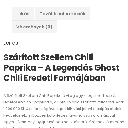
Leírás
További információk
Vélemények (0)
Leírás
Szárított Szellem Chili
Paprika – A Legendás Ghost
Chili Eredeti Formájában
A Szárított Szellem Chili Paprika a világ egyik legismertebb és
legerősebb chili paprikája, a Bhut Jolokia szárított változata. Akár
1.000.000 SHU csípősségével igazi kihívást jelent a csípős ételek
kedvelőinek, miközben különleges, gyümölcsös aromájával
egyedi ízélményt nyújt. Kiválóan használható főzéshez, őrlemény