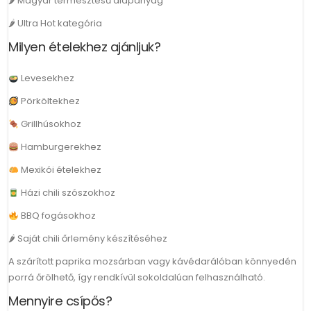
🌶 Magyar termesztésű alapanyag
🌶 Ultra Hot kategória
Milyen ételekhez ajánljuk?
Levesekhez
Pörköltekhez
Grillhúsokhoz
Hamburgerekhez
Mexikói ételekhez
Házi chili szószokhoz
BBQ fogásokhoz
🌶 Saját chili őrlemény készítéséhez
A szárított paprika mozsárban vagy kávédarálóban könnyedén
porrá őrölhető, így rendkívül sokoldalúan felhasználható.
Mennyire csípős?