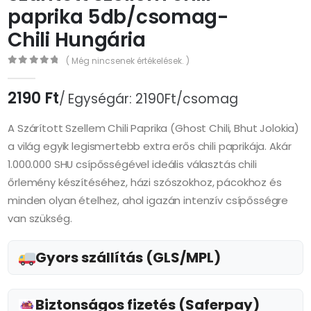
paprika 5db/csomag-
Chili Hungária
( Még nincsenek értékelések. )
0
az 5
2190
Ft
Egységár: 2190Ft/csomag
A Szárított Szellem Chili Paprika (Ghost Chili, Bhut Jolokia)
a világ egyik legismertebb extra erős chili paprikája. Akár
1.000.000 SHU csípősségével ideális választás chili
őrlemény készítéséhez, házi szószokhoz, pácokhoz és
minden olyan ételhez, ahol igazán intenzív csípősségre
van szükség.
Gyors szállítás (GLS/MPL)
Biztonságos fizetés (Saferpay)