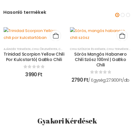
Hasonló termékek
HILI TERMÉKEK
,
MÁRKÁK
AJÁNDÉK TERMÉKEK
,
CHILI ŐRLEMÉNYEK
,
CHILI TERMÉKEK
CHILI SZÓSZOK ÉS KRÉMEK
,
GABKO CHILI
,
MÁRKÁK
,
CHILI TERMÉKEK
,
GA
Trinidad Scorpion Yellow Chili
Sörös Mangós Habanero
Por Kulcstartó| GaBko Chili
Chili Szósz 100ml | GaBko
Chili
0
az 5-ből
3990
Ft
0
az 5-ből
2790
Ft
Egység:27.900Ft/db
Gyakori Kérdések