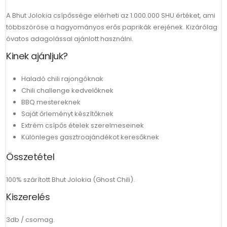
A Bhut Jolokia csípőssége elérheti az 1.000.000 SHU értéket, ami
többszöröse a hagyományos erős paprikák erejének. Kizárólag
óvatos adagolással ajánlott használni.
Kinek ajánljuk?
Haladó chili rajongóknak
Chili challenge kedvelőknek
BBQ mestereknek
Saját őrleményt készítőknek
Extrém csípős ételek szerelmeseinek
Különleges gasztroajándékot keresőknek
Összetétel
100% szárított Bhut Jolokia (Ghost Chili).
Kiszerelés
3db / csomag.