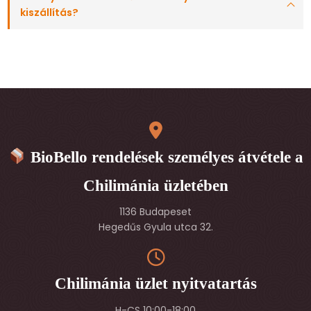
kiszállítás?
BioBello rendelések személyes átvétele a
Chilimánia üzletében
1136 Budapeset
Hegedűs Gyula utca 32.
Chilimánia üzlet nyitvatartás
H-CS 10:00-18:00