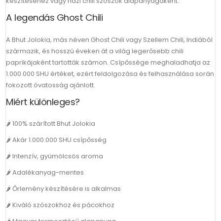
készítéséhez vagy házi chili szószok alapanyagaként.
A legendás Ghost Chili
A Bhut Jolokia, más néven Ghost Chili vagy Szellem Chili, Indiából
származik, és hosszú éveken át a világ legerősebb chili
paprikájaként tartották számon. Csípőssége meghaladhatja az
1.000.000 SHU értéket, ezért feldolgozása és felhasználása során
fokozott óvatosság ajánlott.
Miért különleges?
🌶 100% szárított Bhut Jolokia
🌶 Akár 1.000.000 SHU csípősség
🌶 Intenzív, gyümölcsös aroma
🌶 Adalékanyag-mentes
🌶 Őrlemény készítésére is alkalmas
🌶 Kiváló szószokhoz és pácokhoz