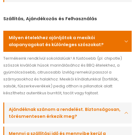
Szállítás, Ajándékozás és Felhasználás
Milyen ételekhez ajánljátok a mexikói
alapanyagokat és különleges szószokat?
Termékeink rendkívül sokoldalúak! A füstösebb (pl. chipotle)
szószok kiválóak húsok marinálásához és BBQ ételekhez, a
gyümölcsösebb, citrusosabb ízvilág remekül passzol a
szárnyasokhoz és halakhoz. Mexikói kínálatunkkal (tortillák,
salsák, fűszerkeverékek) pedig otthon is pillanatok alatt
készíthetsz autentikus burritót, tacót vagy fajitast.
Ajándéknak szánom a rendelést. Biztonságosan,
törésmentesen érkezik meg?
Mennyi a szállítási idő és mennyibe kerül a