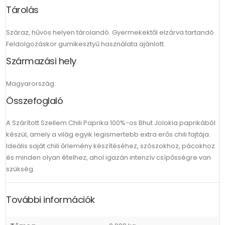
Tárolás
Száraz, hűvös helyen tárolandó. Gyermekektől elzárva tartandó.
Feldolgozáskor gumikesztyű használata ajánlott.
Származási hely
Magyarország.
Összefoglaló
A Szárított Szellem Chili Paprika 100%-os Bhut Jolokia paprikából
készül, amely a világ egyik legismertebb extra erős chili fajtája.
Ideális saját chili őrlemény készítéséhez, szószokhoz, pácokhoz
és minden olyan ételhez, ahol igazán intenzív csípősségre van
szükség.
További információk