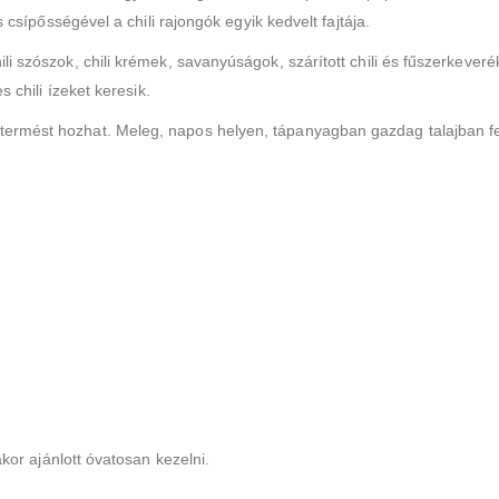
csípősségével a chili rajongók egyik kedvelt fajtája.
i szószok, chili krémek, savanyúságok, szárított chili és fűszerkeve
 chili ízeket keresik.
rmést hozhat. Meleg, napos helyen, tápanyagban gazdag talajban fejlő
kor ajánlott óvatosan kezelni.