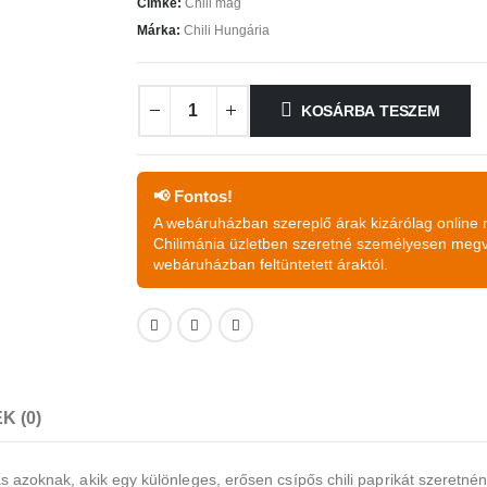
Címke:
Chili mag
Márka:
Chili Hungária
KOSÁRBA TESZEM
📢 Fontos!
A webáruházban szereplő árak kizárólag online
Chilimánia üzletben szeretné személyesen megvás
webáruházban feltüntetett áraktól.
 (0)
ás azoknak, akik egy különleges, erősen csípős chili paprikát szeretné