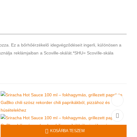
ozza. Ez a bőrhőérzékelő idegvégződéseit ingerli, különösen a
sználja reklámjaiban a Scoville-skálát.*SHU= Scoville-skála
KOSÁRBA TESZEM