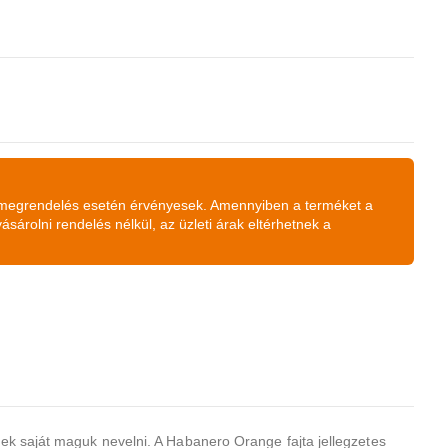
 megrendelés esetén érvényesek. Amennyiben a terméket a
árolni rendelés nélkül, az üzleti árak eltérhetnek a
nek saját maguk nevelni. A Habanero Orange fajta jellegzetes