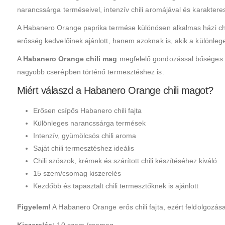
narancssárga terméseivel, intenzív chili aromájával és karakteres 
A Habanero Orange paprika termése különösen alkalmas házi chil
erősség kedvelőinek ajánlott, hanem azoknak is, akik a különleges
A
Habanero Orange chili mag
megfelelő gondozással bőséges te
nagyobb cserépben történő termesztéshez is.
Miért válaszd a Habanero Orange chili magot?
Erősen csípős Habanero chili fajta
Különleges narancssárga termések
Intenzív, gyümölcsös chili aroma
Saját chili termesztéshez ideális
Chili szószok, krémek és szárított chili készítéséhez kiváló
15 szem/csomag kiszerelés
Kezdőbb és tapasztalt chili termesztőknek is ajánlott
Figyelem!
A Habanero Orange erős chili fajta, ezért feldolgozása
Kiszerelés:
10 szem /csomag