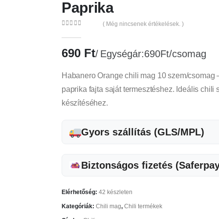
Paprika
( Még nincsenek értékelések. )
0
az 5
690
Ft
Egységár:690Ft/csomag
Habanero Orange chili mag 10 szem/csomag – 
paprika fajta saját termesztéshez. Ideális chil
készítéséhez.
Gyors szállítás (GLS/MPL)
Biztonságos fizetés (Saferpay
Elérhetőség:
42 készleten
Kategóriák:
Chili mag
,
Chili termékek