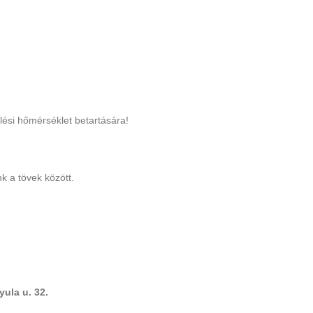
elési hőmérséklet betartására!
k a tövek között.
ula u. 32.