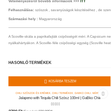
Veteményezésröl bővebb információk >>>
ITT
Felhasználása:
szószok , savanyúságok készitéséhez , de szend
Származási hely :
Magyarország
A Scoville-skála a paprikafajták csípősségét méri. A Capsicum n
nyálkahártyákon. A Scoville-féle csípősségi egység (Scoville heat
HASONLÓ TERMÉKEK
KOSÁRBA TESZEM
CHILI SZÓSZOK ÉS KRÉMEK
,
CHILI TERMÉKEK
,
GABKO CHILI
,
MÁRKÁK
Jalapeno with Tequila Chili Szósz 100ml | GaBko Chili
0
az 5-ből