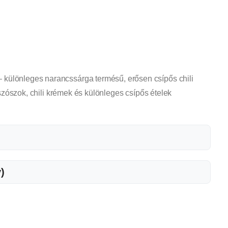
különleges narancssárga termésű, erősen csípős chili
i szószok, chili krémek és különleges csípős ételek
)