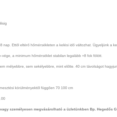
lisig
8 nap. Ettől eltérő hőmérsékleten a kelési idő változhat. Ügyeljünk a k
vége, a minimum hőmérséklet stabilan legalább +8 fok fölött.
em mélyebbre, sem sekélyebbre, mint előtte. 40 cm távolságot hagyjun
ermesztési körülményektől függően 70 100 cm
.00
 vagy személyesen megvásárolható a üzletünkben Bp. Hegedős Gy