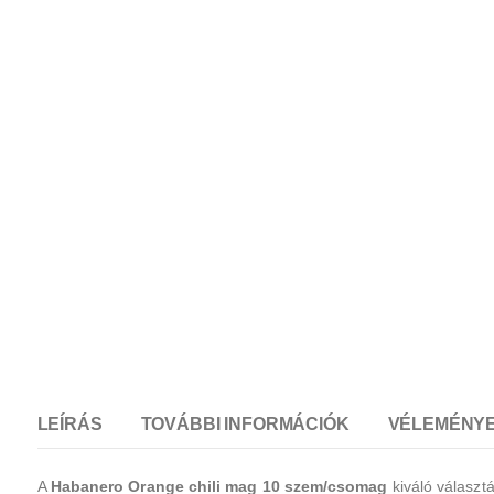
LEÍRÁS
TOVÁBBI INFORMÁCIÓK
VÉLEMÉNYEK
A
Habanero Orange chili mag 10 szem/csomag
kiváló választ