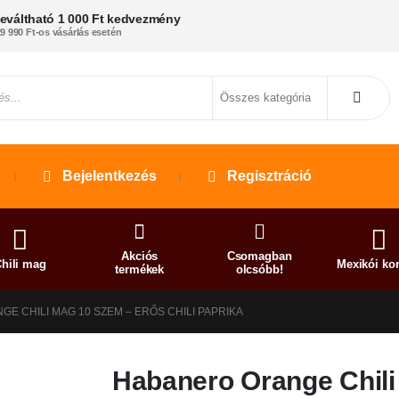
eváltható 1 000 Ft kedvezmény
9 990 Ft-os vásárlás esetén
Bejelentkezés
Regisztráció
Akciós
Csomagban
hili mag
Mexikói ko
termékek
olcsóbb!
E CHILI MAG 10 SZEM – ERŐS CHILI PAPRIKA
Habanero Orange Chili