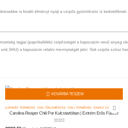
vicsekbe is kiváló élményt nyújt a csípős gyümölcsös íz kedvelőknek.
emzetség tagjai (paprikafélék) csípősségét a kapszaicin nevű anyag ok
 unit,SHU) a kapszaicin relatív mennyiségét jelzi. Sok csípős szósz ha
KOSÁRBA TESZEM
AJÁNDÉK TERMÉKEK
,
CHILI ŐRLEMÉNYEK
,
CHILI TERMÉKEK
,
GABKO CHILI
,
MÁRKÁK
Carolina Reaper Chili Por Kulcstartóban | Extrém Erős Fűszer
0
az 5-ből