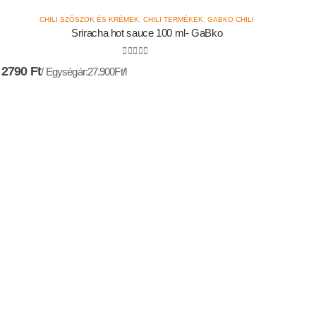
CHILI SZÓSZOK ÉS KRÉMEK
,
CHILI TERMÉKEK
,
GABKO CHILI
Sriracha hot sauce 100 ml- GaBko
0
az 5-ből
2790
Ft
Egységár:27.900Ft/l