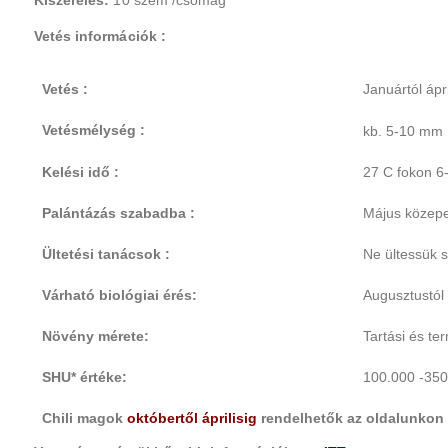
Vetés információk :
Vetés :
Januártól ápri
Vetésmélység :
kb. 5-10 mm
Kelési idő :
27 C fokon 6-
Palántázás szabadba :
Május közepe-
Ültetési tanácsok :
Ne ültessük s
Várható biológiai érés:
Augusztustól
Növény mérete:
Tartási és t
SHU* értéke:
100.000 -350
Chili magok
októbertől áprilisig
rendelhetők az oldalunkon