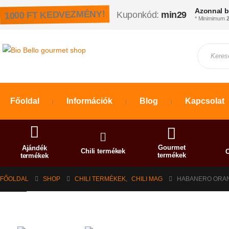
Azonnal b
1000 FT KEDVEZMÉNY!
Kuponkód:
min29
* Minimimum
2
Főoldal
Információk
Blog
Kapcsolat
Gourmet
Ajándék
Chili termékek
C
termékek
termékek
FŐOLDAL
SHOP
CHILI TERMÉKEK
,
CHILI MAG
HABANERO ORANG