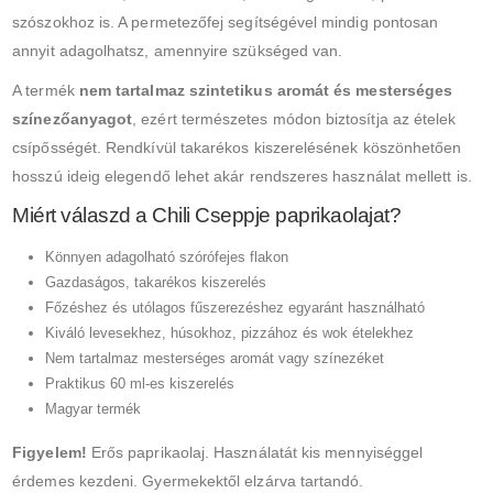
szószokhoz is. A permetezőfej segítségével mindig pontosan
annyit adagolhatsz, amennyire szükséged van.
A termék
nem tartalmaz szintetikus aromát és mesterséges
színezőanyagot
, ezért természetes módon biztosítja az ételek
csípősségét. Rendkívül takarékos kiszerelésének köszönhetően
hosszú ideig elegendő lehet akár rendszeres használat mellett is.
Miért válaszd a Chili Cseppje paprikaolajat?
Könnyen adagolható szórófejes flakon
Gazdaságos, takarékos kiszerelés
Főzéshez és utólagos fűszerezéshez egyaránt használható
Kiváló levesekhez, húsokhoz, pizzához és wok ételekhez
Nem tartalmaz mesterséges aromát vagy színezéket
Praktikus 60 ml-es kiszerelés
Magyar termék
Figyelem!
Erős paprikaolaj. Használatát kis mennyiséggel
érdemes kezdeni. Gyermekektől elzárva tartandó.