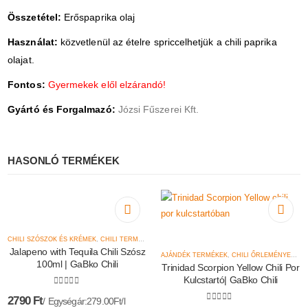
Összetétel:
Erőspaprika olaj
Használat:
közvetlenül az ételre spriccelhetjük
a chili paprika
olajat.
Fontos:
Gyermekek elől elzárandó!
Gyártó és Forgalmazó:
Józsi Fűszerei Kft.
HASONLÓ TERMÉKEK
CHILI SZÓSZOK ÉS KRÉMEK
,
CHILI TERMÉKEK
,
GABKO CHILI
,
MÁRKÁK
Jalapeno with Tequila Chili Szósz
AJÁNDÉK TERMÉKEK
,
CHILI ŐRLEMÉNYEK
,
CH
100ml | GaBko Chili
Trinidad Scorpion Yellow Chili Por
Kulcstartó| GaBko Chili
0
az 5-ből
2790
Ft
Egységár:279.00Ft/l