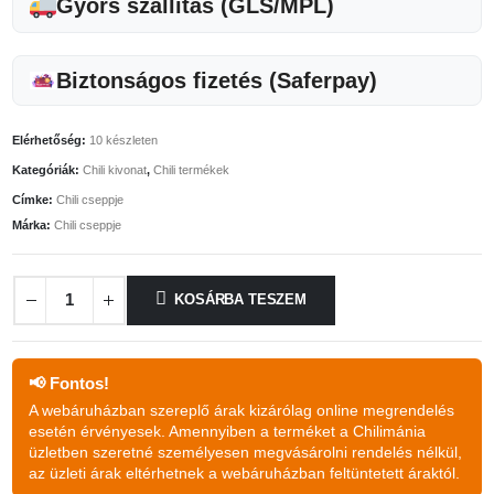
Gyors szállítás (GLS/MPL)
Biztonságos fizetés (Saferpay)
Elérhetőség:
10 készleten
Kategóriák:
Chili kivonat
,
Chili termékek
Címke:
Chili cseppje
Márka:
Chili cseppje
KOSÁRBA TESZEM
📢 Fontos!
A webáruházban szereplő árak kizárólag online megrendelés
esetén érvényesek. Amennyiben a terméket a Chilimánia
üzletben szeretné személyesen megvásárolni rendelés nélkül,
az üzleti árak eltérhetnek a webáruházban feltüntetett áraktól.