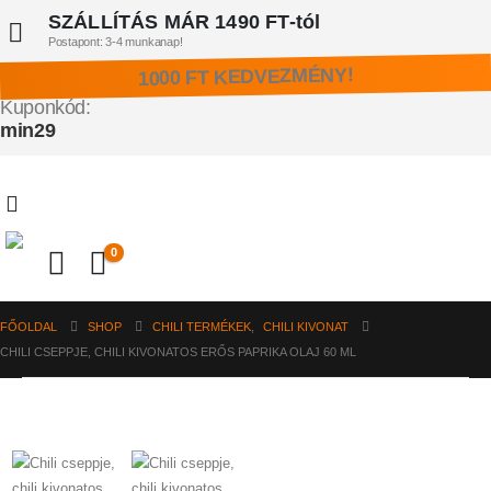
SZÁLLÍTÁS MÁR 1490 FT-tól
Postapont: 3-4 munkanap!
1000 FT KEDVEZMÉNY!
Kuponkód:
min29
0
FŐOLDAL
SHOP
CHILI TERMÉKEK
,
CHILI KIVONAT
CHILI CSEPPJE, CHILI KIVONATOS ERŐS PAPRIKA OLAJ 60 ML