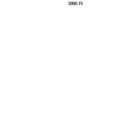
0
az 5-ből
3990
Ft