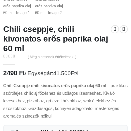
Chili cseppje, chili
kivonatos erős paprika olaj
60 ml
( Még nincsenek értékelések. )
0
az 5
2490
Ft
Egységár:41.500Ft/l
Chili Cseppje chili kivonatos erős paprika olaj 60 ml
– praktikus
szórófejes chiliolaj főzéshez és utólagos ízesítéshez. Kiváló
levesekhez, pizzához, grillezett húsokhoz, wok ételekhez és
szószokhoz. Gazdaságos, könnyen adagolható, mesterséges
aroma és színezék nélkül.