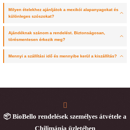
Milyen ételekhez ajánljátok a mexikói alapanyagokat és
különleges szószokat?
Ajándéknak szánom a rendelést. Biztonságosan,
törésmentesen érkezik meg?
Mennyi a szállítási idő és mennyibe kerül a kiszállítás?
📦 BioBello rendelések személyes átvétele a
Chilimánia üzletében