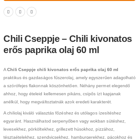
Chili Cseppje – Chili kivonatos
erős paprika olaj 60 ml
A
Chili Cseppje chili kivonatos erős paprika olaj 60 ml
praktikus és gazdaságos fűszerolaj, amely egyszerűen adagolható
a szórófejes flakonnak köszönhetően. Néhány permet elegendő
ahhoz, hogy ételeid kellemesen pikáns, csípős ízt kapjanak
anélkül, hogy megváltoztatnák azok eredeti karakterét.
A chiliolaj kiváló választás főzéshez és utólagos ízesítéshez
egyaránt. Használhatod serpenyőben vagy wokban sütéshez,
levesekhez, pörköltekhez, grillezett húsokhoz, pizzához,
tésztaételekhez, szendvicsekhez, hamburgerekhez, pácokhoz és