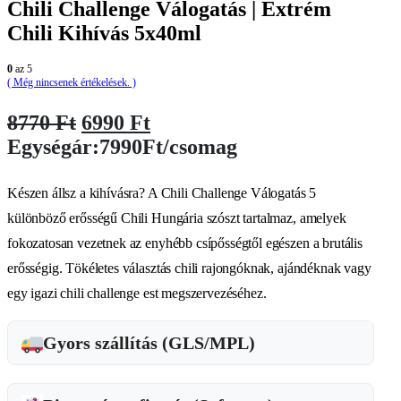
Chili Challenge Válogatás | Extrém
Chili Kihívás 5x40ml
0
az 5
( Még nincsenek értékelések. )
Original
Current
8770
Ft
6990
Ft
price
price
Egységár:7990Ft/csomag
was:
is:
8770 Ft.
6990 Ft.
Készen állsz a kihívásra? A Chili Challenge Válogatás 5
különböző erősségű Chili Hungária szószt tartalmaz, amelyek
fokozatosan vezetnek az enyhébb csípősségtől egészen a brutális
erősségig. Tökéletes választás chili rajongóknak, ajándéknak vagy
egy igazi chili challenge est megszervezéséhez.
Gyors szállítás (GLS/MPL)