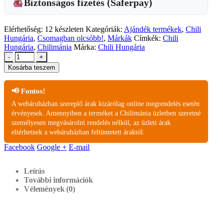
Biztonságos fizetés (Saferpay)
Elérhetőség:
12 készleten
Kategóriák:
Ajándék termékek
,
Chili
Hungária
,
Csomagban olcsóbb!
,
Márkák
Címkék:
Chili
Hungária
,
Chilimánia
Márka:
Chili Hungária
-
+
Kosárba teszem
📢 Fontos!
A webáruházban szereplő árak kizárólag online megrendelés esetén
érvényesek. Amennyiben a terméket a Chilimánia üzletben szeretné
személyesen megvásárolni rendelés nélkül, az üzleti árak
eltérhetnek a webáruházban feltüntetett áraktól.
Facebook
Google +
E-mail
Leírás
További információk
Vélemények (0)