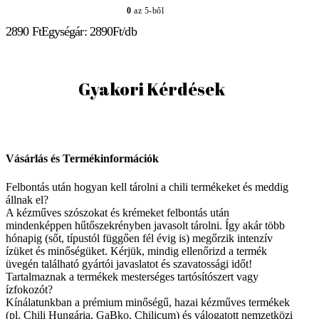
0
az 5-ből
2890
Ft
Egységár: 2890Ft/db
Gyakori Kérdések
Vásárlás és Termékinformációk
Felbontás után hogyan kell tárolni a chili termékeket és meddig
állnak el?
A kézműves szószokat és krémeket felbontás után
mindenképpen hűtőszekrényben javasolt tárolni. Így akár több
hónapig (sőt, típustól függően fél évig is) megőrzik intenzív
ízüket és minőségüket. Kérjük, mindig ellenőrizd a termék
üvegén található gyártói javaslatot és szavatossági időt!
Tartalmaznak a termékek mesterséges tartósítószert vagy
ízfokozót?
Kínálatunkban a prémium minőségű, hazai kézműves termékek
(pl. Chili Hungária, GaBko, Chilicum) és válogatott nemzetközi