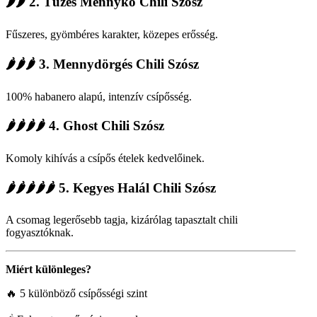
🌶🌶 2. Tüzes Mennykő Chili Szósz
Fűszeres, gyömbéres karakter, közepes erősség.
🌶🌶🌶 3. Mennydörgés Chili Szósz
100% habanero alapú, intenzív csípősség.
🌶🌶🌶🌶 4. Ghost Chili Szósz
Komoly kihívás a csípős ételek kedvelőinek.
🌶🌶🌶🌶🌶 5. Kegyes Halál Chili Szósz
A csomag legerősebb tagja, kizárólag tapasztalt chili
fogyasztóknak.
Miért különleges?
🔥 5 különböző csípősségi szint