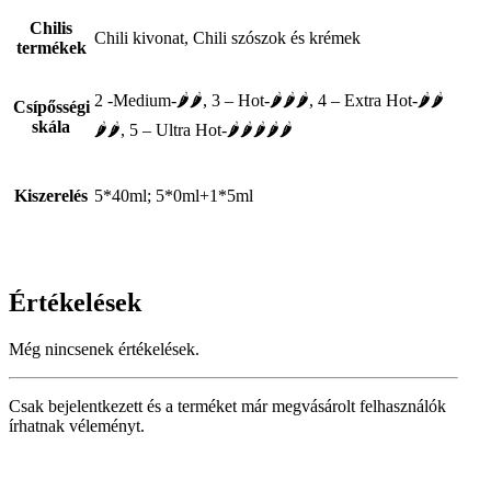
Chilis
Chili kivonat, Chili szószok és krémek
termékek
2 -Medium-🌶🌶, 3 – Hot-🌶🌶🌶, 4 – Extra Hot-🌶🌶
Csípősségi
skála
🌶🌶, 5 – Ultra Hot-🌶🌶🌶🌶🌶
Kiszerelés
5*40ml; 5*0ml+1*5ml
Értékelések
Még nincsenek értékelések.
Csak bejelentkezett és a terméket már megvásárolt felhasználók
írhatnak véleményt.