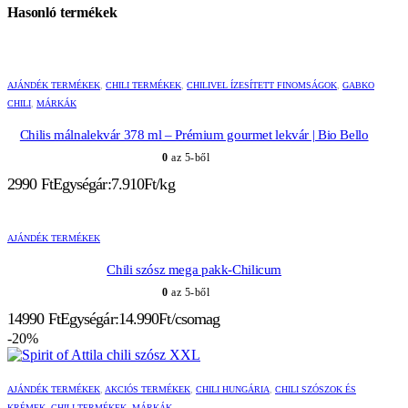
Hasonló termékek
AJÁNDÉK TERMÉKEK
,
CHILI TERMÉKEK
,
CHILIVEL ÍZESÍTETT FINOMSÁGOK
,
GABKO
CHILI
,
MÁRKÁK
Chilis málnalekvár 378 ml – Prémium gourmet lekvár | Bio Bello
0
az 5-ből
2990
Ft
Egységár:7.910Ft/kg
AJÁNDÉK TERMÉKEK
Chili szósz mega pakk-Chilicum
0
az 5-ből
14990
Ft
Egységár:14.990Ft/csomag
-20%
AJÁNDÉK TERMÉKEK
,
AKCIÓS TERMÉKEK
,
CHILI HUNGÁRIA
,
CHILI SZÓSZOK ÉS
KRÉMEK
,
CHILI TERMÉKEK
,
MÁRKÁK