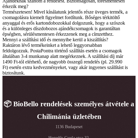
Ajándéknak szánom a rendelést. Biztonságosan, törésmentesen
érkezik meg?
Természetesen! Mivel kínálatunk jelentős része üveges termék, a
csomagolásra kiemelt figyelmet fordítunk. Bőséges térkitöltő
anyaggal és erős kartondobozokkal dolgozunk, hogy a szószok
és a különleges díszdobozos ajándékcsomagok is garantáltan
épségben, sérülésmentesen érkezzenek meg a címzetthez.
Mennyi a szállítási idő és mennyibe kerül a kiszállítás?
Raktáron lévő termékeinket a lehető leggyorsabban
feldolgozzuk. PostaPontra történő szállítás esetén a csomagok
általában 3-4 munkanap alatt megérkeznek. A szállítási díj már
1490 Ft-tól elérhető, de nagyobb összegű rendelés (pl. 29.990
Ft) esetén extra kedvezményeket, vagy akár ingyenes szállítást is
biztosítunk.
📦 BioBello rendelések személyes átvétele a
Chilimánia üzletében
1136 Budapeset
Hegedűs Gyula utca 32.