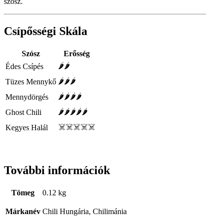
szósz.
Csípősségi Skála
Szósz
Erősség
🌶🌶
Édes Csípés
🌶🌶🌶
Tüzes Mennykő
🌶🌶🌶🌶
Mennydörgés
🌶🌶🌶🌶🌶
Ghost Chili
☠️☠️☠️☠️☠️
Kegyes Halál
További információk
Tömeg
0.12 kg
Márkanév
Chili Hungária, Chilimánia