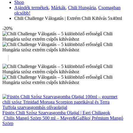
Shop
Ajándék termékek
,
Márkák
,
Chili Hungária
,
Csomagban
olcsóbb!
Chili Challenge Válogatás | Extrém Chili Kihívás 5x40ml
-20%
Füstös Chili Szósz Szarvasgomba Olajjal | Egri Chiliagok
Chilis Mangó Szörp 500 ml – Mayer&GaBko| Prémium Mangó
Szörp