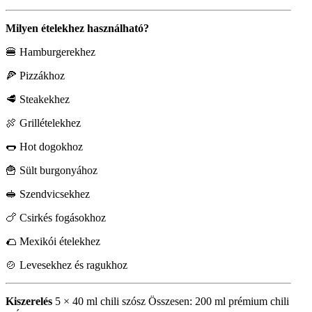
Milyen ételekhez használható?
🍔 Hamburgerekhez
🍕 Pizzákhoz
🥩 Steakekhez
🍖 Grillételekhez
🌭 Hot dogokhoz
🍟 Sült burgonyához
🥪 Szendvicsekhez
🍗 Csirkés fogásokhoz
🌮 Mexikói ételekhez
🍲 Levesekhez és ragukhoz
Kiszerelés
5 × 40 ml chili szósz Összesen: 200 ml prémium chili