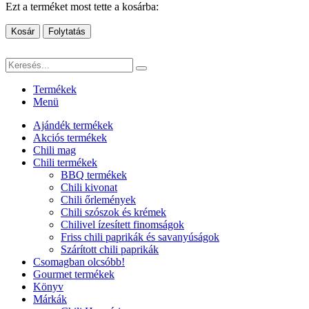
Ezt a terméket most tette a kosárba:
Kosár
Folytatás
Termékek
Menü
Ajándék termékek
Akciós termékek
Chili mag
Chili termékek
BBQ termékek
Chili kivonat
Chili őrlemények
Chili szószok és krémek
Chilivel ízesített finomságok
Friss chili paprikák és savanyúságok
Szárított chili paprikák
Csomagban olcsóbb!
Gourmet termékek
Könyv
Márkák