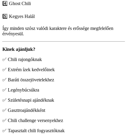
4️⃣ Ghost Chili
5️⃣ Kegyes Halál
Így minden szósz valódi karaktere és erőssége megfelelően
érvényesül.
Kinek ajánljuk?
✅ Chili rajongóknak
✅ Extrém ízek kedvelőinek
✅ Baráti összejövetelekhez
✅ Legénybúcsúkra
✅ Születésnapi ajándéknak
✅ Gasztroajándékként
✅ Chili challenge versenyekhez
✅ Tapasztalt chili fogyasztóknak