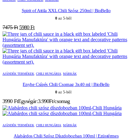
Spirit of Attila XXL Chili Szósz 250ml | BioBello
0
az 5-ből
Original
Current
7475
Ft
5980
Ft
price
price
was:
is:
7475 Ft.
5980 Ft.
AJÁNDÉK TERMÉKEK
,
CHILI HUNGÁRIA
,
MÁRKÁK
Enyhe Csípés Chili Csomag 3x40 ml | BioBello
0
az 5-ből
3990
Ft
Egységár:3.990Ft/csomag
AJÁNDÉK TERMÉKEK
,
CHILI HUNGÁRIA
,
MÁRKÁK
Alabárdos Chili Szósz Díszdobozban 100ml | Ezüstérmes