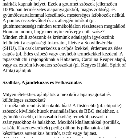
márkák kapnak helyet. Ezek a gourmet szószok jellemzően
100%-ban természetes alapanyagokból, magas zöldség- és
gyümölcstartalommal készülnek, mesterséges ízfokozók nélkül.
A pontos összetevőket és az allergén infókat (pl.
gluténmentesség) minden termékoldalon részletesen megtalálod.
Honnan tudom, hogy mennyire erős egy chili szósz?
Minden chili szószunk és krémünk adatlapján igyekszünk
feltüntetni a csípősségi fokozatot, illetve a Scoville-értéket
(SHU). Ha csak ismerkedsz a csípős ízekkel, érdemes az édes-
csípős (pl. Édes csípés) vagy enyhébb termékekkel kezdeni. A
tapasztalt chili rajongóknak a Habanero, Carolina Reaper alapú,
vagy az extrém kivonatos szószokat (pl. Kegyes Halál, Spirit of
Attila) ajánljuk.
Szállítás, Ajándékozás és Felhasználás
Milyen ételekhez ajánljátok a mexikói alapanyagokat és
különleges szószokat?
Termékeink rendkívül sokoldalúak! A füstösebb (pl. chipotle)
szószok kiválóak húsok marinálásához és BBQ ételekhez, a
gyümölcsösebb, citrusosabb ízvilág remekül passzol a
szárnyasokhoz és halakhoz. Mexikói kínálatunkkal (tortillák,
salsák, fűszerkeverékek) pedig otthon is pillanatok alatt
készíthetsz autentikus burritót, tacót vagy fajitast.