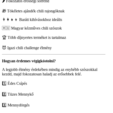
🌶 Fokozatos erősségi sorrend
🎁 Tökéletes ajándék chili rajongóknak
👨‍👩‍👧‍👦 Baráti kihívásokhoz ideális
🇭🇺 Magyar kézműves chili szószok
🏆 Több díjnyertes terméket is tartalmaz
😈 Igazi chili challenge élmény
Hogyan érdemes végigkóstolni?
A legjobb élmény érdekében mindig az enyhébb szószokkal
kezdd, majd fokozatosan haladj az erősebbek felé.
1️⃣ Édes Csípés
2️⃣ Tüzes Mennykő
3️⃣ Mennydörgés