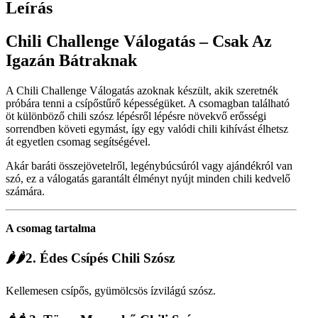
Leírás
Chili Challenge Válogatás – Csak Az
Igazán Bátraknak
A Chili Challenge Válogatás azoknak készült, akik szeretnék
próbára tenni a csípőstűrő képességüket. A csomagban található
öt különböző chili szósz lépésről lépésre növekvő erősségi
sorrendben követi egymást, így egy valódi chili kihívást élhetsz
át egyetlen csomag segítségével.
Akár baráti összejövetelről, legénybúcsúról vagy ajándékról van
szó, ez a válogatás garantált élményt nyújt minden chili kedvelő
számára.
A csomag tartalma
🌶🌶2. Édes Csípés Chili Szósz
Kellemesen csípős, gyümölcsös ízvilágú szósz.