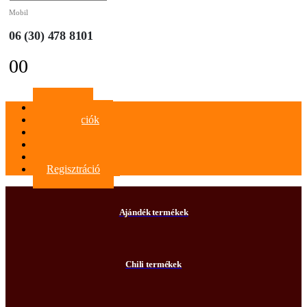
Mobil
06 (30) 478 8101
0
0
Főoldal
Információk
Blog
Kapcsolat
Bejelentkezés
Regisztráció
Ajándék termékek
Chili termékek