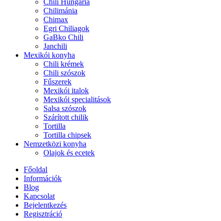
Chili Hungária
Chilimánia
Chimax
Egri Chiliagok
GaBko Chili
Janchili
Mexikói konyha
Chili krémek
Chili szószok
Fűszerek
Mexikói italok
Mexikói specialitások
Salsa szószok
Szárított chilik
Tortilla
Tortilla chipsek
Nemzetközi konyha
Olajok és ecetek
Főoldal
Információk
Blog
Kapcsolat
Bejelentkezés
Regisztráció