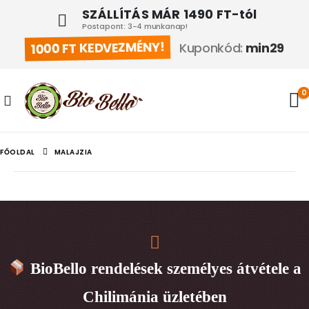
SZÁLLÍTÁS MÁR 1490 FT-tól
Postapont: 3-4 munkanap!
1000 FT KEDVEZMÉNY!
Kuponkód:
min29
0
FŐOLDAL
MALAJZIA
BioBello rendelések személyes átvétele a
Chilimánia üzletében