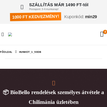
SZÁLLÍTÁS MÁR 1490 FT-tól
Postapont: 3-4 munkanap!
1000 FT KEDVEZMÉNY!
Kuponkód:
min29
0
FŐOLDAL
HUNHOT_1_50DB
📦 BioBello rendelések személyes átvétele a
Chilimánia üzletében