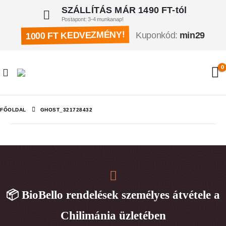
SZÁLLÍTÁS MÁR 1490 FT-tól
Postapont: 3-4 munkanap!
1000 FT KEDVEZMÉNY!
Kuponkód:
min29
0
FŐOLDAL
GHOST_321728432
📦 BioBello rendelések személyes átvétele a
Chilimánia üzletében