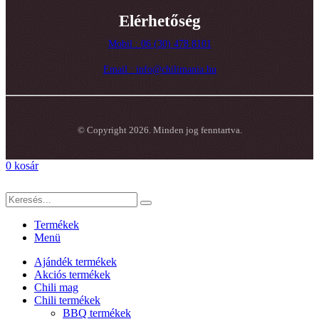
Elérhetőség
Mobil : 06 (30) 478 8101
Email : info@chilimania.hu
© Copyright 2026. Minden jog fenntartva.
0
kosár
Termékek
Menü
Ajándék termékek
Akciós termékek
Chili mag
Chili termékek
BBQ termékek