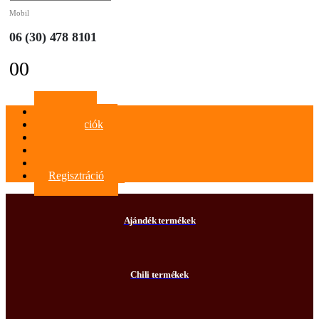
Mobil
06 (30) 478 8101
0
0
Főoldal
Információk
Blog
Kapcsolat
Bejelentkezés
Regisztráció
Ajándék termékek
Chili termékek