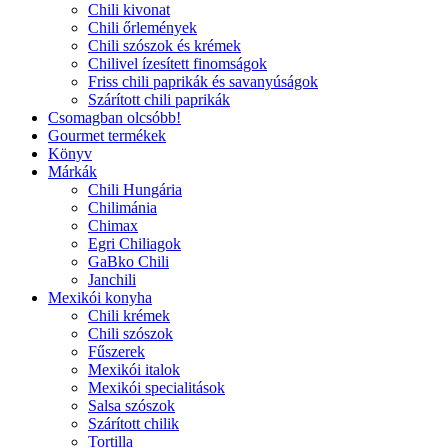
Chili kivonat
Chili őrlemények
Chili szószok és krémek
Chilivel ízesített finomságok
Friss chili paprikák és savanyúságok
Szárított chili paprikák
Csomagban olcsóbb!
Gourmet termékek
Könyv
Márkák
Chili Hungária
Chilimánia
Chimax
Egri Chiliagok
GaBko Chili
Janchili
Mexikói konyha
Chili krémek
Chili szószok
Fűszerek
Mexikói italok
Mexikói specialitások
Salsa szószok
Szárított chilik
Tortilla