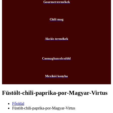
Gourmet termékek
Chili mag
Akciós termékek
Csomagban olcsóbb!
Mexikói konyha
Füstölt-chili-paprika-por-Magyar-Virtus
Főoldal
Füstölt-chili-paprika-por-Magyar-Virtus