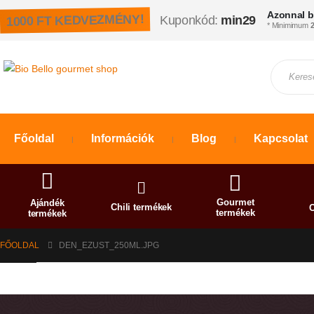
Azonnal b
1000 FT KEDVEZMÉNY!
Kuponkód:
min29
* Minimimum
2
Főoldal
Információk
Blog
Kapcsolat
Gourmet
Ajándék
Chili termékek
C
termékek
termékek
FŐOLDAL
DEN_EZUST_250ML.JPG