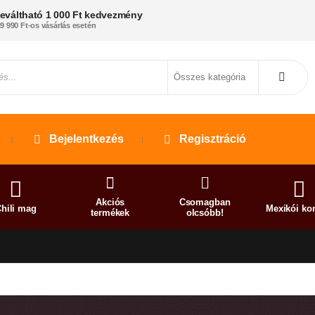
eváltható 1 000 Ft kedvezmény
9 990 Ft-os vásárlás esetén
Bejelentkezés
Regisztráció
Akciós
Csomagban
hili mag
Mexikói ko
termékek
olcsóbb!