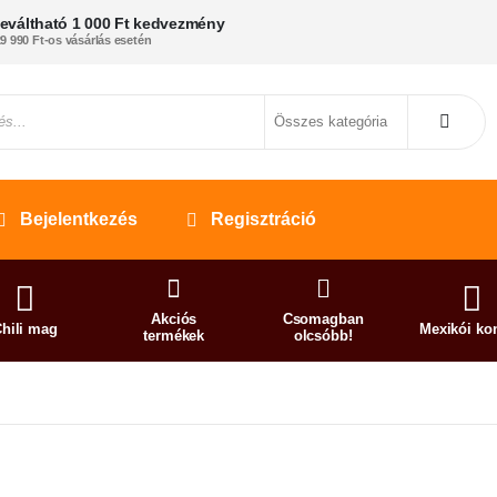
eváltható 1 000 Ft kedvezmény
9 990 Ft-os vásárlás esetén
Bejelentkezés
Regisztráció
Akciós
Csomagban
hili mag
Mexikói ko
termékek
olcsóbb!