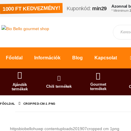
Azonnal b
1000 FT KEDVEZMÉNY!
Kuponkód:
min29
* Minimimum
2
Főoldal
Információk
Blog
Kapcsolat
Gourmet
Ajándék
Chili termékek
C
termékek
termékek
FŐOLDAL
CROPPED-CM-1.PNG
httpsbiobellohuwp contentuploads201907cropped cm 1png