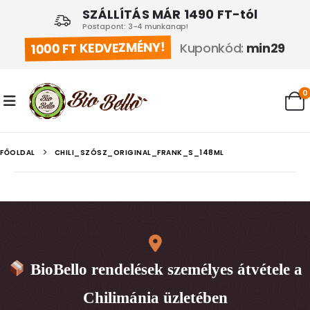
SZÁLLÍTÁS MÁR 1490 FT-tól
Postapont: 3-4 munkanap!
1000 FT KEDVEZMÉNY!
Kuponkód:
min29
0
FŐOLDAL
CHILI_SZÓSZ_ORIGINAL_FRANK_S_148ML
BioBello rendelések személyes átvétele a
Chilimánia üzletében