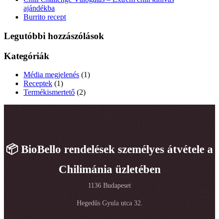
ajándékba
Burrito recept
Legutóbbi hozzászólások
Kategóriák
Média megjelenés
(1)
Receptek
(1)
Termékismertető
(2)
📦 BioBello rendelések személyes átvétele a
Chilimánia üzletében
1136 Budapeset
Hegedűs Gyula utca 32.