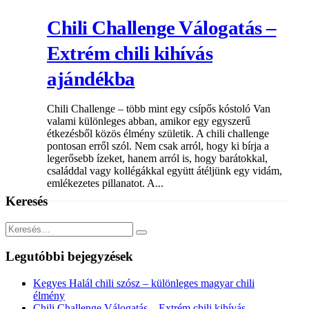
Chili Challenge Válogatás –
Extrém chili kihívás
ajándékba
Chili Challenge – több mint egy csípős kóstoló Van
valami különleges abban, amikor egy egyszerű
étkezésből közös élmény születik. A chili challenge
pontosan erről szól. Nem csak arról, hogy ki bírja a
legerősebb ízeket, hanem arról is, hogy barátokkal,
családdal vagy kollégákkal együtt átéljünk egy vidám,
emlékezetes pillanatot. A...
Keresés
Legutóbbi bejegyzések
Kegyes Halál chili szósz – különleges magyar chili
élmény
Chili Challenge Válogatás – Extrém chili kihívás