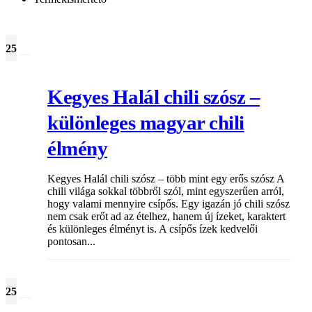
25
júl
Kegyes Halál chili szósz –
különleges magyar chili
élmény
Kegyes Halál chili szósz – több mint egy erős szósz A
chili világa sokkal többről szól, mint egyszerűen arról,
hogy valami mennyire csípős. Egy igazán jó chili szósz
nem csak erőt ad az ételhez, hanem új ízeket, karaktert
és különleges élményt is. A csípős ízek kedvelői
pontosan...
25
júl