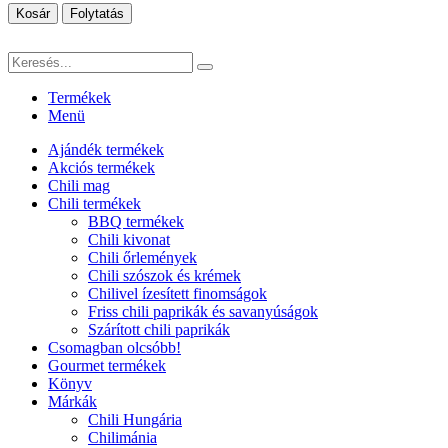
Kosár
Folytatás
Termékek
Menü
Ajándék termékek
Akciós termékek
Chili mag
Chili termékek
BBQ termékek
Chili kivonat
Chili őrlemények
Chili szószok és krémek
Chilivel ízesített finomságok
Friss chili paprikák és savanyúságok
Szárított chili paprikák
Csomagban olcsóbb!
Gourmet termékek
Könyv
Márkák
Chili Hungária
Chilimánia