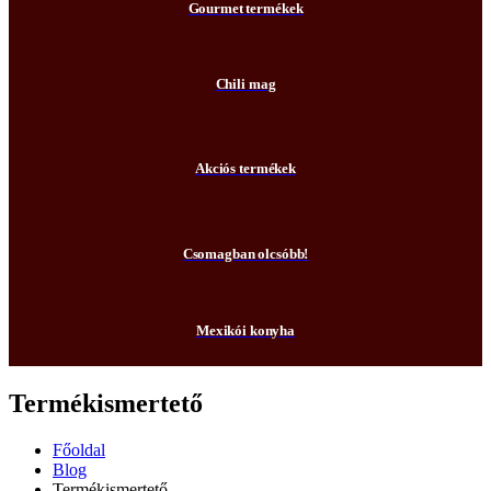
Gourmet termékek
Chili mag
Akciós termékek
Csomagban olcsóbb!
Mexikói konyha
Termékismertető
Főoldal
Blog
Termékismertető