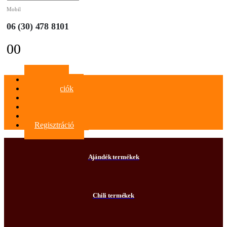
Mobil
06 (30) 478 8101
0
0
Főoldal
Információk
Blog
Kapcsolat
Bejelentkezés
Regisztráció
Ajándék termékek
Chili termékek