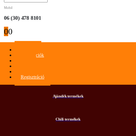
Mobil
06 (30) 478 8101
0
0
Főoldal
Információk
Blog
Kapcsolat
Bejelentkezés
Regisztráció
Ajándék termékek
Chili termékek