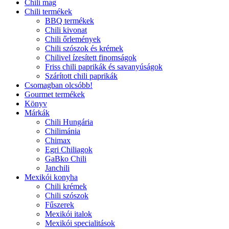
Chili mag
Chili termékek
BBQ termékek
Chili kivonat
Chili őrlemények
Chili szószok és krémek
Chilivel ízesített finomságok
Friss chili paprikák és savanyúságok
Szárított chili paprikák
Csomagban olcsóbb!
Gourmet termékek
Könyv
Márkák
Chili Hungária
Chilimánia
Chimax
Egri Chiliagok
GaBko Chili
Janchili
Mexikói konyha
Chili krémek
Chili szószok
Fűszerek
Mexikói italok
Mexikói specialitások