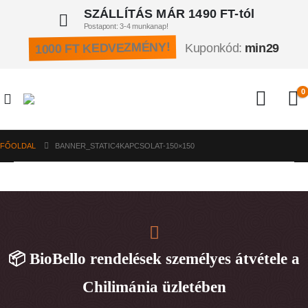
SZÁLLÍTÁS MÁR 1490 FT-tól
Postapont: 3-4 munkanap!
1000 FT KEDVEZMÉNY!
Kuponkód:
min29
0
FŐOLDAL
BANNER_STATIC4KAPCSOLAT-150×150
📦 BioBello rendelések személyes átvétele a
Chilimánia üzletében