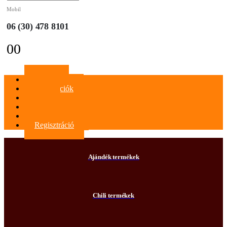
Mobil
06 (30) 478 8101
0
0
Főoldal
Információk
Blog
Kapcsolat
Bejelentkezés
Regisztráció
Ajándék termékek
Chili termékek