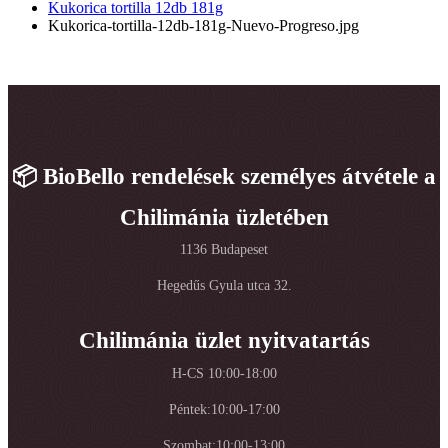
Kukorica tortilla 12db 181g
Kukorica-tortilla-12db-181g-Nuevo-Progreso.jpg
📦 BioBello rendelések személyes átvétele a
Chilimánia üzletében
1136 Budapeset
Hegedűs Gyula utca 32.
Chilimánia üzlet nyitvatartás
H-CS 10:00-18:00
Péntek:10:00-17:00
Szombat:10:00-13:00