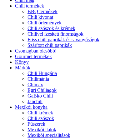
Chili mag
Chili termékek
BBQ termékek
Chili kivonat
Chili őrlemények
Chili szószok és krémek
Chilivel ízesített finomságok
Friss chili paprikák és savanyúságok
Szárított chili paprikák
Csomagban olcsóbb!
Gourmet termékek
Könyv
Márkák
Chili Hungária
Chilimánia
Chimax
Egri Chiliagok
GaBko Chili
Janchili
Mexikói konyha
Chili krémek
Chili szószok
Fűszerek
Mexikói italok
Mexikói specialitások