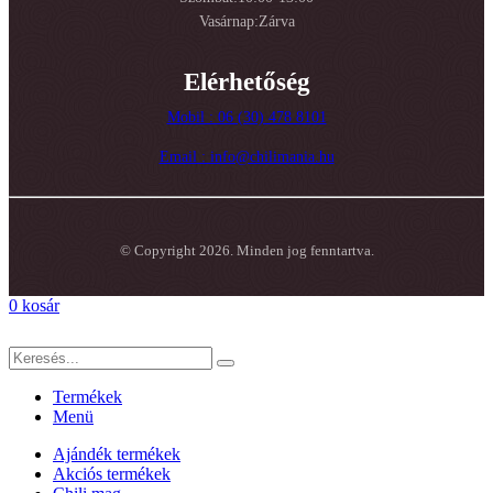
Vasárnap:Zárva
Elérhetőség
Mobil : 06 (30) 478 8101
Email : info@chilimania.hu
© Copyright 2026. Minden jog fenntartva.
0
kosár
Termékek
Menü
Ajándék termékek
Akciós termékek