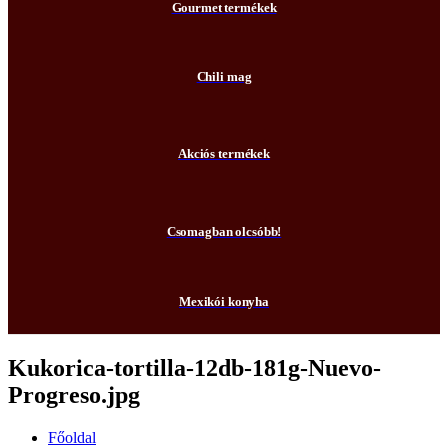
Gourmet termékek
Chili mag
Akciós termékek
Csomagban olcsóbb!
Mexikói konyha
Kukorica-tortilla-12db-181g-Nuevo-
Progreso.jpg
Főoldal