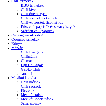
Chili termékek
BBQ termékek
Chili kivonat
Chili őrlemények
Chili szószok és krémek
Chilivel ízesített finomságok
Friss chili paprikák és savanyúságok
Szárított chili paprikák
Csomagban olcsóbb!
Gourmet termékek
Könyv
Márkák
Chili Hungária
Chilimánia
Chimax
Egri Chiliagok
GaBko Chili
Janchili
Mexikói konyha
Chili krémek
Chili szószok
Fűszerek
Mexikói italok
Mexikói specialitások
Salsa szószok