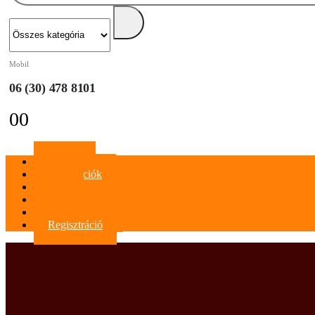
Mobil
06 (30) 478 8101
0
0
Főoldal
Információk
Blog
Kapcsolat
Bejelentkezés
Regisztráció