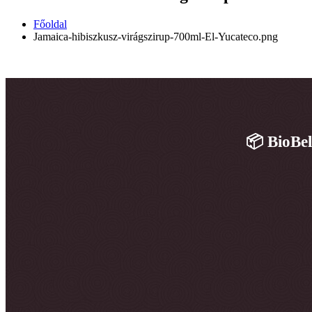
Főoldal
Jamaica-hibiszkusz-virágszirup-700ml-El-Yucateco.png
📦 BioBel