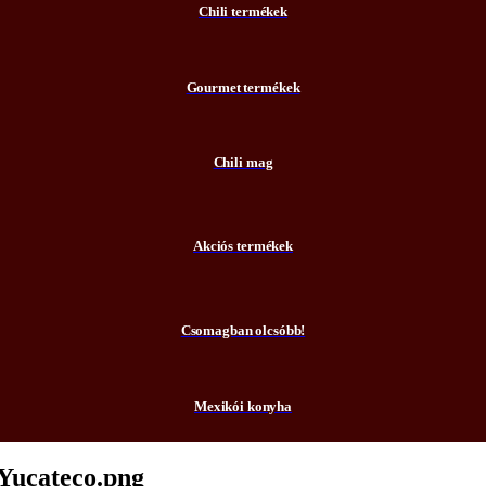
Chili termékek
Gourmet termékek
Chili mag
Akciós termékek
Csomagban olcsóbb!
Mexikói konyha
-Yucateco.png