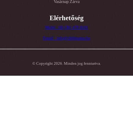
Vasárnap:Zárva
Elérhetőség
Mobil : 06 (30) 478 8101
Email : info@chilimania.hu
© Copyright 2026. Minden jog fenntartva.