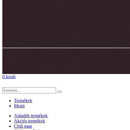
0
kosár
Termékek
Menü
Ajándék termékek
Akciós termékek
Chili mag