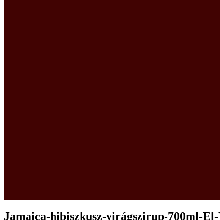
Jamaica-hibiszkusz-virágszirup-700ml-El