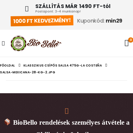
SZÁLLÍTÁS MÁR 1490 FT-tól
Postapont: 3-4 munkanap!
1000 FT KEDVEZMÉNY!
Kuponkód:
min29
0
FŐOLDAL
KLASSZIKUS CSÍPŐS SALSA 475G-LA COSTEÑA
SALSA-MEXICANA-28-KG-2.JPG
BioBello rendelések személyes átvétele a