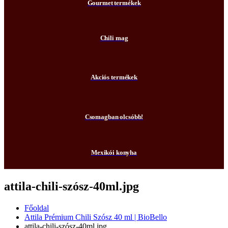
Gourmet termékek
Chili mag
Akciós termékek
Csomagban olcsóbb!
Mexikói konyha
attila-chili-szósz-40ml.jpg
Főoldal
Attila Prémium Chili Szósz 40 ml | BioBello
attila-chili-szósz-40ml.jpg