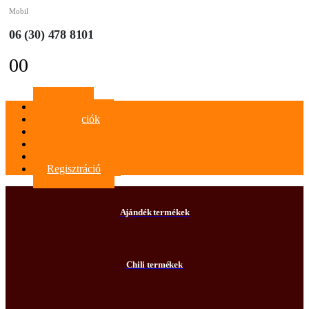
Mobil
06 (30) 478 8101
0
0
Főoldal
Információk
Blog
Kapcsolat
Bejelentkezés
Regisztráció
Ajándék termékek
Chili termékek