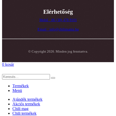
Elérhetőség
Mobil : 06 (30) 478 8101
Email : info@chilimania.hu
© Copyright 2026. Minden jog fenntartva.
0
kosár
Termékek
Menü
Ajándék termékek
Akciós termékek
Chili mag
Chili termékek