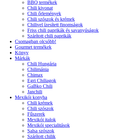
BBQ termékek
Chili kivonat
Chili őrlemények
Chili szószok és krémek
Chilivel ízesített finomságok
Friss chili paprikák és savanyúságok
Szárított chili paprikák
Csomagban olcsóbb!
Gourmet termékek
Könyv
Márkák
Chili Hungária
Chilimánia
Chimax
Egri Chiliagok
GaBko Chili
Janchili
Mexikói konyha
Chili krémek
Chili szószok
Fűszerek
Mexikói italok
Mexikói specialitások
Salsa szószok
Szárított chilik