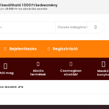
 beváltható 1 000 Ft kedvezmény
mum
29 990 Ft-os vásárlás esetén
Összes kategória
Bejelentkezés
Regisztráció
Akciós
Csomagban
Mexikó
hili mag
termékek
olcsóbb!
konyh
ILA-BAJNOK.JPG