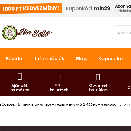
Azonnal
1000 FT KEDVEZMÉNY!
Kuponkód:
min29
* Minimi
Főoldal
Információk
Blog
Kapcsolat
Chili
Gourmet
Ajándék
C
termékek
termékek
termékek
FŐOLDAL
SPIRIT OF ATTILA – TÜZES MENNYKŐ 2×100ML + AJÁNDÉK
ATT