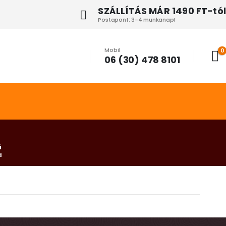
SZÁLLÍTÁS MÁR 1490 FT-tól
Postapont: 3-4 munkanap!
Mobil
0
06 (30) 478 8101
i
a