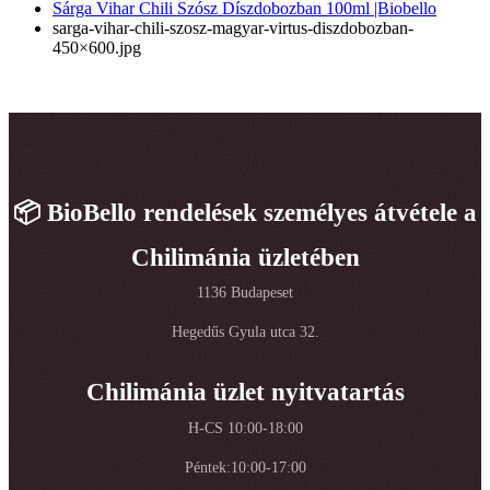
Sárga Vihar Chili Szósz Díszdobozban 100ml |Biobello
sarga-vihar-chili-szosz-magyar-virtus-diszdobozban-
450×600.jpg
📦 BioBello rendelések személyes átvétele a
Chilimánia üzletében
1136 Budapeset
Hegedűs Gyula utca 32.
Chilimánia üzlet nyitvatartás
H-CS 10:00-18:00
Péntek:10:00-17:00