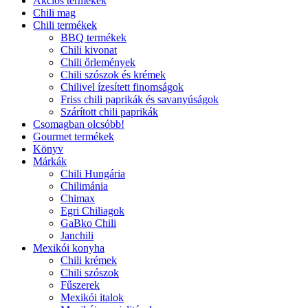
Akciós termékek
Chili mag
Chili termékek
BBQ termékek
Chili kivonat
Chili őrlemények
Chili szószok és krémek
Chilivel ízesített finomságok
Friss chili paprikák és savanyúságok
Szárított chili paprikák
Csomagban olcsóbb!
Gourmet termékek
Könyv
Márkák
Chili Hungária
Chilimánia
Chimax
Egri Chiliagok
GaBko Chili
Janchili
Mexikói konyha
Chili krémek
Chili szószok
Fűszerek
Mexikói italok