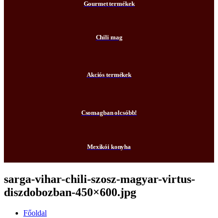
Gourmet termékek
Chili mag
Akciós termékek
Csomagban olcsóbb!
Mexikói konyha
sarga-vihar-chili-szosz-magyar-virtus-
diszdobozban-450×600.jpg
Főoldal