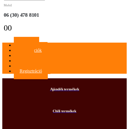
Mobil
06 (30) 478 8101
0
0
Főoldal
Információk
Blog
Kapcsolat
Bejelentkezés
Regisztráció
Ajándék termékek
Chili termékek