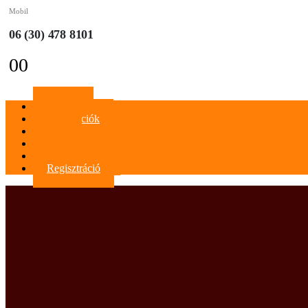
Mobil
06 (30) 478 8101
0
0
Főoldal
Információk
Blog
Kapcsolat
Bejelentkezés
Regisztráció