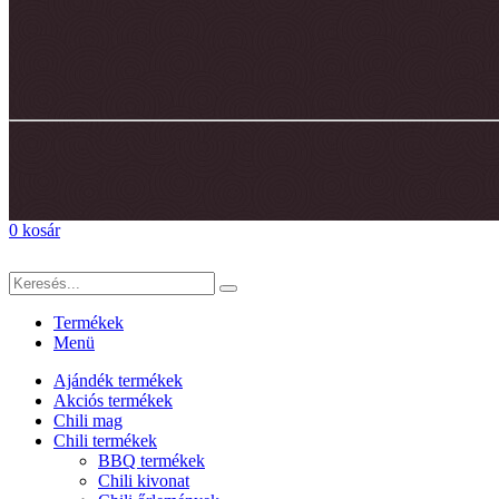
0
kosár
Termékek
Menü
Ajándék termékek
Akciós termékek
Chili mag
Chili termékek
BBQ termékek
Chili kivonat