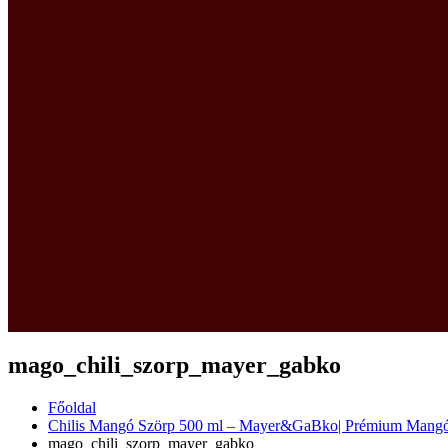
mago_chili_szorp_mayer_gabko
Főoldal
Chilis Mangó Szörp 500 ml – Mayer&GaBko| Prémium Mangó
mago_chili_szorp_mayer_gabko