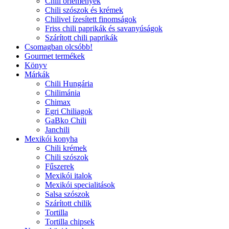
Chili őrlemények
Chili szószok és krémek
Chilivel ízesített finomságok
Friss chili paprikák és savanyúságok
Szárított chili paprikák
Csomagban olcsóbb!
Gourmet termékek
Könyv
Márkák
Chili Hungária
Chilimánia
Chimax
Egri Chiliagok
GaBko Chili
Janchili
Mexikói konyha
Chili krémek
Chili szószok
Fűszerek
Mexikói italok
Mexikói specialitások
Salsa szószok
Szárított chilik
Tortilla
Tortilla chipsek