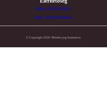
Elérhetőség
Mobil : 06 (30) 478 8101
Email : info@chilimania.hu
© Copyright 2026. Minden jog fenntartva.