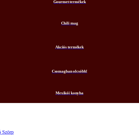
Gourmet termékek
Chili mag
Akciós termékek
Csomagban olcsóbb!
Mexikói konyha
 Szörp