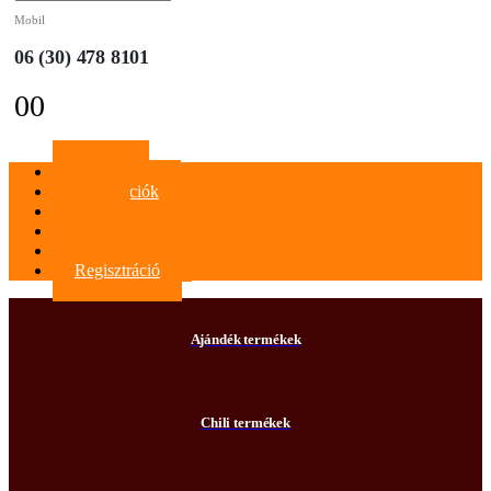
Mobil
06 (30) 478 8101
0
0
Főoldal
Információk
Blog
Kapcsolat
Bejelentkezés
Regisztráció
Ajándék termékek
Chili termékek