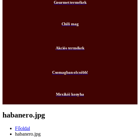
Gourmet termékek
Chili mag
Akciós termékek
Csomagban olcsóbb!
Mexikói konyha
habanero.jpg
Főoldal
habanero.jpg