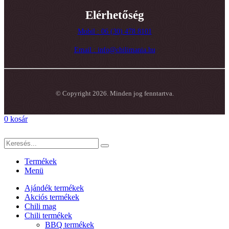
Elérhetőség
Mobil : 06 (30) 478 8101
Email : info@chilimania.hu
© Copyright 2026. Minden jog fenntartva.
0
kosár
Termékek
Menü
Ajándék termékek
Akciós termékek
Chili mag
Chili termékek
BBQ termékek