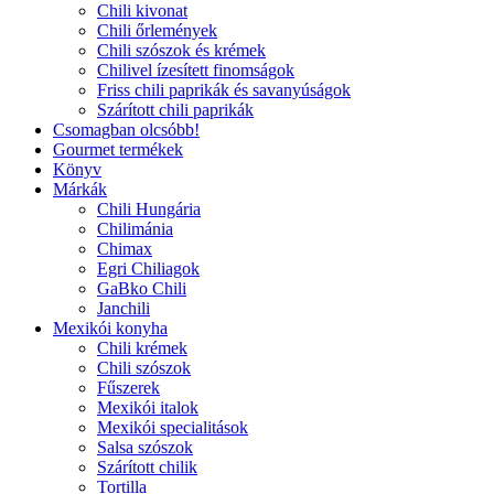
Chili kivonat
Chili őrlemények
Chili szószok és krémek
Chilivel ízesített finomságok
Friss chili paprikák és savanyúságok
Szárított chili paprikák
Csomagban olcsóbb!
Gourmet termékek
Könyv
Márkák
Chili Hungária
Chilimánia
Chimax
Egri Chiliagok
GaBko Chili
Janchili
Mexikói konyha
Chili krémek
Chili szószok
Fűszerek
Mexikói italok
Mexikói specialitások
Salsa szószok
Szárított chilik
Tortilla