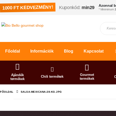
Azonnal b
1000 FT KEDVEZMÉNY!
Kuponkód:
min29
* Minimimum
2
Főoldal
Információk
Blog
Kapcsolat
Gourmet
Ajándék
Chili termékek
C
termékek
termékek
FŐOLDAL
SALSA-MEXICANA-28-KG.JPG