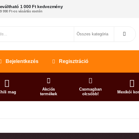
eváltható 1 000 Ft kedvezmény
9 990 Ft-os vásárlás esetén
Bejelentkezés
Regisztráció
Akciós
Csomagban
hili mag
Mexikói ko
termékek
olcsóbb!