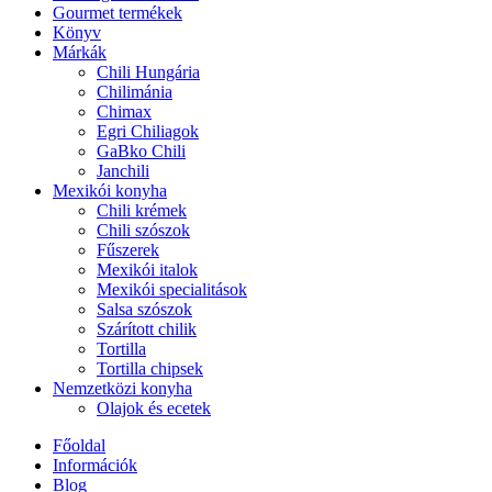
Gourmet termékek
Könyv
Márkák
Chili Hungária
Chilimánia
Chimax
Egri Chiliagok
GaBko Chili
Janchili
Mexikói konyha
Chili krémek
Chili szószok
Fűszerek
Mexikói italok
Mexikói specialitások
Salsa szószok
Szárított chilik
Tortilla
Tortilla chipsek
Nemzetközi konyha
Olajok és ecetek
Főoldal
Információk
Blog