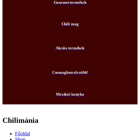
Gourmet termékek
Chili mag
Akciós termékek
Csomagban olcsóbb!
Mexikói konyha
Chilimánia
Főoldal
Shop