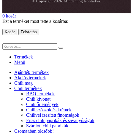
© Copyright 2026. Minden jog fenntartva.
0
kosár
Ezt a terméket most tette a kosárba:
Kosár
Folytatás
Termékek
Menü
Ajándék termékek
Akciós termékek
Chili mag
Chili termékek
BBQ termékek
Chili kivonat
Chili őrlemények
Chili szószok és krémek
Chilivel ízesített finomságok
Friss chili paprikák és savanyúságok
Szárított chili paprikák
Csomagban olcsóbb!