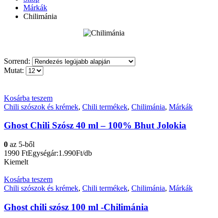
Márkák
Chilimánia
Sorrend:
Mutat:
Kosárba teszem
Chili szószok és krémek
,
Chili termékek
,
Chilimánia
,
Márkák
Ghost Chili Szósz 40 ml – 100% Bhut Jolokia
0
az 5-ből
1990
Ft
Egységár:1.990Ft/db
Kiemelt
Kosárba teszem
Chili szószok és krémek
,
Chili termékek
,
Chilimánia
,
Márkák
Ghost chili szósz 100 ml -Chilimánia