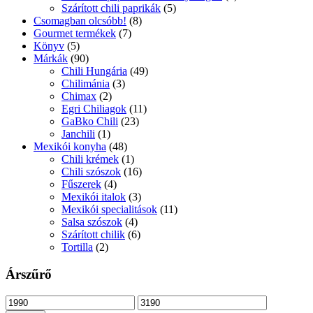
Szárított chili paprikák
(5)
Csomagban olcsóbb!
(8)
Gourmet termékek
(7)
Könyv
(5)
Márkák
(90)
Chili Hungária
(49)
Chilimánia
(3)
Chimax
(2)
Egri Chiliagok
(11)
GaBko Chili
(23)
Janchili
(1)
Mexikói konyha
(48)
Chili krémek
(1)
Chili szószok
(16)
Fűszerek
(4)
Mexikói italok
(3)
Mexikói specialitások
(11)
Salsa szószok
(4)
Szárított chilik
(6)
Tortilla
(2)
Árszűrő
Min
Max