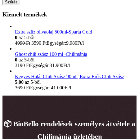
ár
ár
Szűrés
Kiemelt termékek
Extra szűz olivaolaj 500ml-Sparta Gold
0
az 5-ből
Original
Current
4990
Ft
3590
Ft
Egységár:9.980Ft/l
price
price
was:
is:
Ghost chili szósz 100 ml -Chilimánia
4990 Ft.
3590 Ft.
0
az 5-ből
3190
Ft
Egységár:31.900Ft/l
Kegyes Halál Chili Szósz 90ml | Extra Erős Chili Szósz
5.00
az 5-ből
3690
Ft
Egységár: 41.000Ft/l
📦 BioBello rendelések személyes átvétele a
Chilimánia üzletében