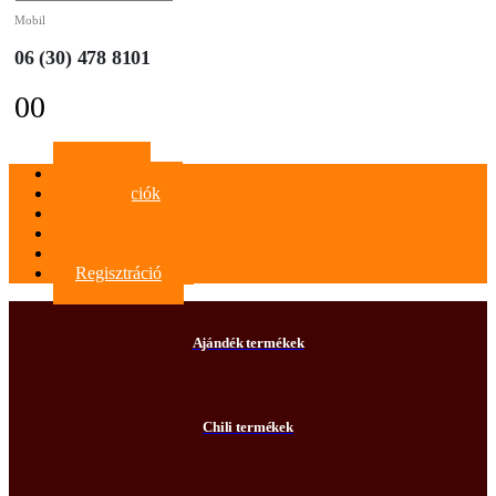
Mobil
06 (30) 478 8101
0
0
Főoldal
Információk
Blog
Kapcsolat
Bejelentkezés
Regisztráció
Ajándék termékek
Chili termékek