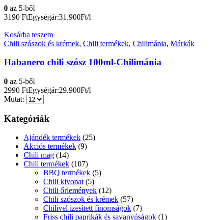
0
az 5-ből
3190
Ft
Egységár:31.900Ft/l
Kosárba teszem
Chili szószok és krémek
,
Chili termékek
,
Chilimánia
,
Márkák
Habanero chili szósz 100ml-Chilimánia
0
az 5-ből
2990
Ft
Egységár:29.900Ft/l
Mutat:
Kategóriák
Ajándék termékek
(25)
Akciós termékek
(9)
Chili mag
(14)
Chili termékek
(107)
BBQ termékek
(5)
Chili kivonat
(5)
Chili őrlemények
(12)
Chili szószok és krémek
(57)
Chilivel ízesített finomságok
(7)
Friss chili paprikák és savanyúságok
(1)