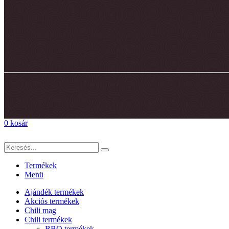
0
kosár
Termékek
Menü
Ajándék termékek
Akciós termékek
Chili mag
Chili termékek
BBQ termékek