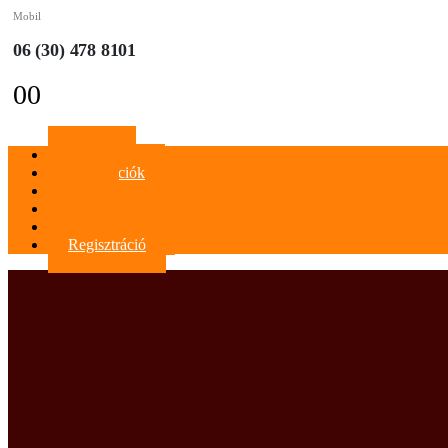
Mobil
06 (30) 478 8101
0
0
Főoldal
Információk
Blog
Kapcsolat
Bejelentkezés
Regisztráció