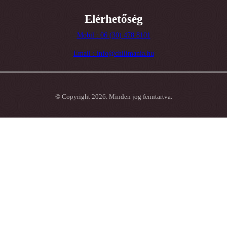
Elérhetőség
Mobil : 06 (30) 478 8101
Email : info@chilimania.hu
© Copyright 2026. Minden jog fenntartva.