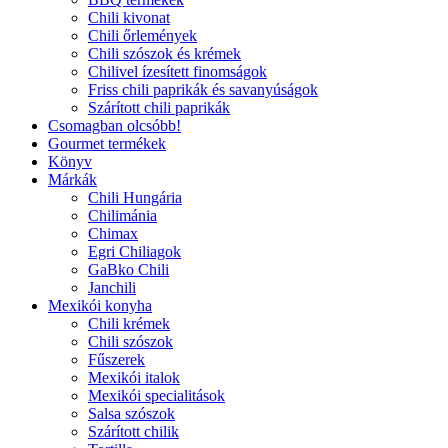
Chili kivonat
Chili őrlemények
Chili szószok és krémek
Chilivel ízesített finomságok
Friss chili paprikák és savanyúságok
Szárított chili paprikák
Csomagban olcsóbb!
Gourmet termékek
Könyv
Márkák
Chili Hungária
Chilimánia
Chimax
Egri Chiliagok
GaBko Chili
Janchili
Mexikói konyha
Chili krémek
Chili szószok
Fűszerek
Mexikói italok
Mexikói specialitások
Salsa szószok
Szárított chilik