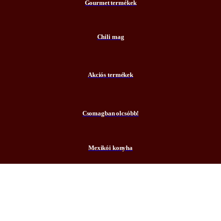
Gourmet termékek
Chili mag
Akciós termékek
Csomagban olcsóbb!
Mexikói konyha